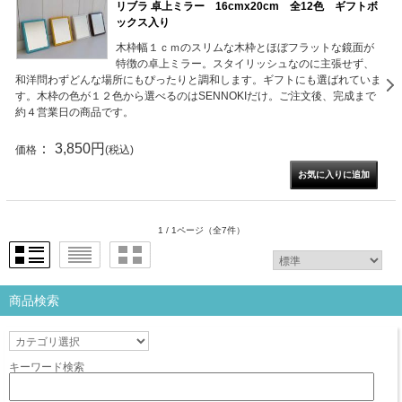
リブラ 卓上ミラー 16cmx20cm 全12色 ギフトボ
ックス入り
木枠幅１ｃｍのスリムな木枠とほぼフラットな鏡面が
特徴の卓上ミラー。スタイリッシュなのに主張せず、
和洋問わずどんな場所にもぴったりと調和します。ギフトにも選ばれていま
す。木枠の色が１２色から選べるのはSENNOKIだけ。ご注文後、完成まで
約４営業日の商品です。
： 3,850円
価格
(税込)
1 / 1ページ
（全7件）
商品検索
キーワード検索