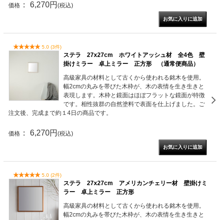
： 6,270円
価格
(税込)
5.0 (3件)
ステラ 27x27cm ホワイトアッシュ材 全4色 壁
掛けミラー 卓上ミラー 正方形 （通常便商品）
高級家具の材料として古くから使われる銘木を使用。
幅2cmの丸みを帯びた木枠が、木の表情を生き生きと
表現します。木枠と鏡面はほぼフラットな鏡面が特徴
です。相性抜群の自然塗料で表面を仕上げました。ご
注文後、完成まで約１4日の商品です。
： 6,270円
価格
(税込)
5.0 (2件)
ステラ 27x27cm アメリカンチェリー材 壁掛けミ
ラー 卓上ミラー 正方形
高級家具の材料として古くから使われる銘木を使用。
幅2cmの丸みを帯びた木枠が、木の表情を生き生きと