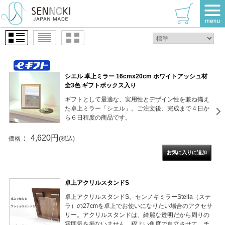
TOP
>
卓上ミラー
1 / 1ページ
（全7件）
シエル 卓上ミラー 16cmx20cm ホワイトアッシュ材
全3色 ギフトボックス入り
ギフトとして最適な、実用性とデザイン性を兼ね備え
た卓上ミラー「シエル」。ご注文後、完成まで４日か
ら６日程度の商品です。
： 4,620円
価格
(税込)
卓上アクリルスタンドS
卓上アクリルスタンドS。センノキミラーStella（ステ
ラ）の27cmを卓上でお使いになりたい場合のアクセサ
リー。アクリルスタンドは、綺麗な透明だから周りの
雰囲気を損ないません。程よい角度で自立させて、チ