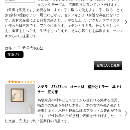
ェストやテーブル、玄関周りに置いていただけます。
（角度は固定です）必要な時、すぐに手に取って使えます。手に取ることで
無垢材の感触がより一層伝わるから、センノキがより身近な存在になりま
す。素材の厳選による品質の高さと、丁寧な仕上げ。アクリルスマイスター
が作った日本製です。フツウに暮らす、キチンと生きる。身なりをしつら
え、食事をしつらえ、生活をしつらえる。そんな暮らしを謳歌する、センノ
キからのご提案です。
： 1,650円
価格
(税込)
在庫切れ
4.0 (1件)
ステラ 27x27cm オーク材 壁掛けミラー 卓上ミ
ラー 正方形
高級家具の材料として古くから使われる銘木を使用。
幅2cmの丸みを帯びた木枠が、木の表情を生き生きと
表現します。木枠と鏡面はほぼフラットな鏡面が特徴
です。相性抜群の自然塗料で表面を仕上げました。ご
注文後、完成まで約７営業日の商品です。