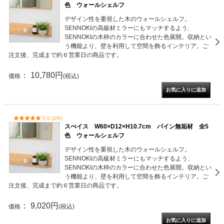
色 ウォールシェルフ
デザイン性を重視した木のウォールシェルフ。
SENNOKIの高級材ミラーにもマッチするよう、
SENNOKIの木枠のカラーに合わせた色展開。収納とい
う機能より、壁を利用して空間を飾るインテリア。ご
注文後、完成まで約６営業日の商品です。
： 10,780円
価格
(税込)
5.0 (3件)
スぺイス W60×D12×H10.7cm パイン無垢材 全5
色 ウォールシェルフ
デザイン性を重視した木のウォールシェルフ。
SENNOKIの高級材ミラーにもマッチするよう、
SENNOKIの木枠のカラーに合わせた色展開。収納とい
う機能より、壁を利用して空間を飾るインテリア。ご
注文後、完成まで約６営業日の商品です。
： 9,020円
価格
(税込)