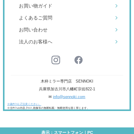
お買い物ガイド
よくあるご質問
お問い合わせ
法人のお客様へ
木枠ミラー専門店 SENNOKI
兵庫県加古川市八幡町宗佐822-1
✉
info@sennoki.com
※偽ｻｲﾄにご注意ください。
※当ｻｲﾄの内容,ﾃｷｽﾄ,画像等の無断転載・無断使用を固く禁じます。
表示：スマートフォン｜
PC