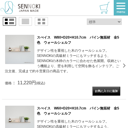
TOP
>
スぺイス 2点以上で10%OFF!
1 / 1ページ
（全6件）
スぺイス W80×D20×H10.7cm パイン無垢材 全5
色 ウォールシェルフ
デザイン性を重視した木のウォールシェルフ。
SENNOKIの高級材ミラーにもマッチするよう、
SENNOKIの木枠のカラーに合わせた色展開。収納とい
う機能より、壁を利用して空間を飾るインテリア。ご
注文後、完成まで約６営業日の商品です。
： 11,220円
価格
(税込)
スぺイス W60×D20×H10.7cm パイン無垢材 全5
色 ウォールシェルフ
デザイン性を重視した木のウォールシェルフ。
SENNOKIの高級材ミラーにもマッチするよう、