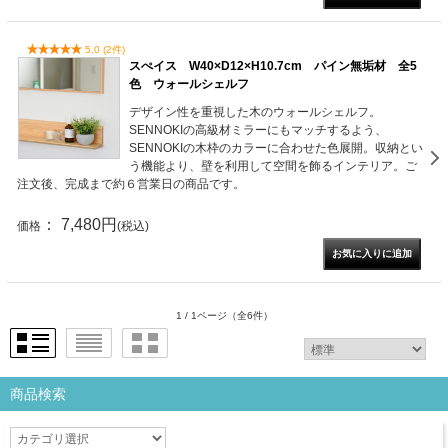
5.0 (2件)
スぺイス W40×D12×H10.7cm パイン無垢材 全5
色 ウォールシェルフ
デザイン性を重視した木のウォールシェルフ。
SENNOKIの高級材ミラーにもマッチするよう、
SENNOKIの木枠のカラーに合わせた色展開。収納とい
う機能より、壁を利用して空間を飾るインテリア。ご
注文後、完成まで約６営業日の商品です。
： 7,480円
価格
(税込)
1 / 1ページ
（全6件）
商品検索