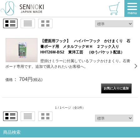
TOP
>
壁面用フック
1 / 1ページ
（全1件）
【壁面用フック】 ハイパーフック かけまくり 石
膏ボード用 メタルフックＷＨ ２フック入り
HHT26M-BS2 東洋工芸 （ゆうパケット配送）
壁掛けミラーに付属しているフックかけまくり。石膏
ボード専用です。追加で購入されたいお客様へ。
： 704円
価格
(税込)
1 / 1ページ
（全1件）
商品検索