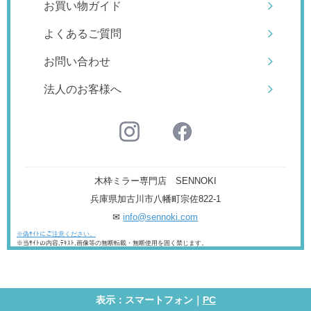
お買い物ガイド
よくあるご質問
お問い合わせ
法人のお客様へ
木枠ミラー専門店 SENNOKI
兵庫県加古川市八幡町宗佐822-1
✉
info@sennoki.com
※偽ｻｲﾄにご注意ください。
※当ｻｲﾄの内容,ﾃｷｽﾄ,画像等の無断転載・無断使用を固く禁じます。
表示：スマートフォン｜
PC