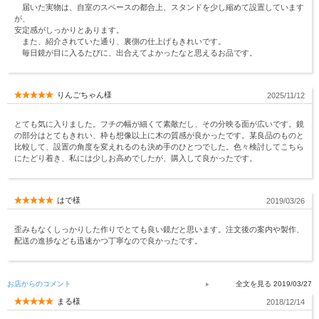
届いた実物は、自室のスペースの都合上、スタンドを少し縮めて設置しています
が、
安定感がしっかりとあります。
また、紹介されていた通り、裏側の仕上げもきれいです。
毎日鏡が目に入るたびに、出合えてよかったなと思えるお品です。
りんごちゃん様
2025/11/12
とても気に入りました。フチの幅が細くて素敵だし、その分映る面が広いです。鏡
の部分はとてもきれい、枠も想像以上に木の質感が良かったです。某良品のものと
比較して、設置の角度を変えれるのも決め手のひとつでした。色々検討してこちら
にたどり着き、私には少しお高めでしたが、購入して良かったです。
はで様
2019/03/26
歪みもなくしっかりした作りでとても良い鏡だと思います。注文後の案内や製作、
配送の進捗なども迅速かつ丁寧なので良かったです。
お店からのコメント
2019/03/27
まる様
2018/12/14