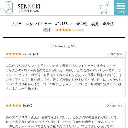
お客様の声
リブラ スタンドミラー 42x153cm 全12色 姿見 全身鏡
総評：
5.0 (5件)
1 / 1ページ（全5件）
ハシモト様
2026/03/06
以前から木枠スタンドを探していたので理想のスタンドミラーに出会えました。
サイズが42×153cmあるので全身がしっかり映り、とても見やすいミラーです。ウ
ッディーホワイトの色合いも明るくて木の温もりがあって部屋に馴染みやすく、イ
ンテリアとしても良い感じです。軽くて移動もしやすいですが、作りはしっかりし
ていて安定感もあります。毎日の身だしなみチェックにとても便利で満足していま
す。まさに一生物です。
祐子様
2025/11/17
あるスタイリストさんが 著書で紹介していた、ピンクの枠の全身鏡が欲しくて、
色々と実店舗やWeb ショップを探しましたが、なかなか出合えませんでした。
御社のホームページでこちらの鏡を見つけた時は、本当に嬉しかったです。