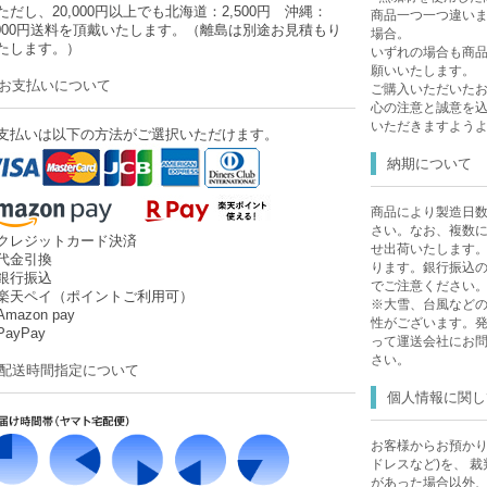
ただし、20,000円以上でも北海道：2,500円 沖縄：
商品一つ一つ違い
,000円送料を頂戴いたします。（離島は別途お見積もり
場合。
たします。）
いずれの場合も商品
願いいたします。
お支払いについて
ご購入いただいた
心の注意と誠意を
いただきますよう
支払いは以下の方法がご選択いただけます。
納期について
商品により製造日
さい。なお、複数
クレジットカード決済
せ出荷いたします
代金引換
ります。銀行振込
銀行振込
でご注意ください
楽天ペイ（ポイントご利用可）
※大雪、台風など
mazon pay
性がございます。
ayPay
って運送会社にお
さい。
配送時間指定について
個人情報に関し
お客様からお預かり
ドレスなど)を、 
があった場合以外