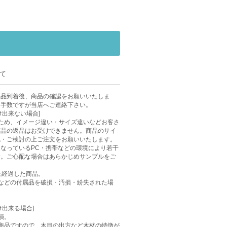
て
商品到着後、商品の確認をお願いいたしま
お手数ですが当店へご連絡下さい。
け出来ない場合]
ため、イメージ違い・サイズ違いなどお客さ
商品の返品はお受けできません。商品のサイ
認・ご検討の上ご注文をお願いいたします。
なっているPC・携帯などの環境により若干
す。ご心配な場合はあらかじめサンプルをご
上経過した商品。
などの付属品を破損・汚損・紛失された場
け出来る場合]
損。
商品ですので、木目の出方など木材の特徴が