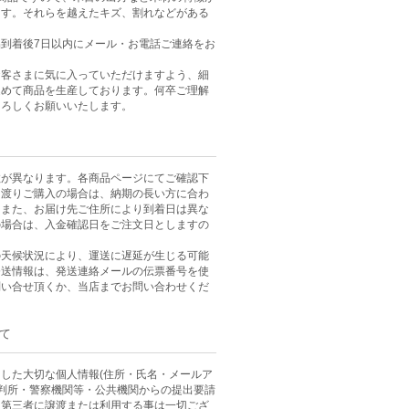
ます。それらを越えたキズ、割れなどがある
到着後7日以内にメール・お電話ご連絡をお
お客さまに気に入っていただけますよう、細
込めて商品を生産しております。何卒ご理解
よろしくお願いいたします。
数が異なります。各商品ページにてご確認下
に渡りご購入の場合は、納期の長い方に合わ
。また、お届け先ご住所により到着日は異な
の場合は、入金確認日をご注文日としますの
。
の天候状況により、運送に遅延が生じる可能
発送情報は、発送連絡メールの伝票番号を使
問い合せ頂くか、当店までお問い合わせくだ
て
した大切な個人情報(住所・氏名・メールア
裁判所・警察機関等・公共機関からの提出要請
、第三者に譲渡または利用する事は一切ござ