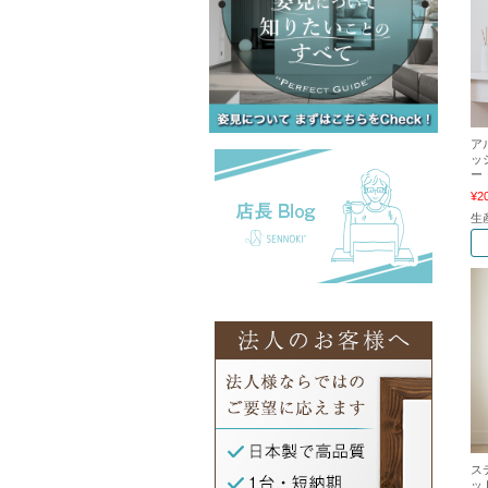
ア
ッ
ー
¥2
生
ス
ッ