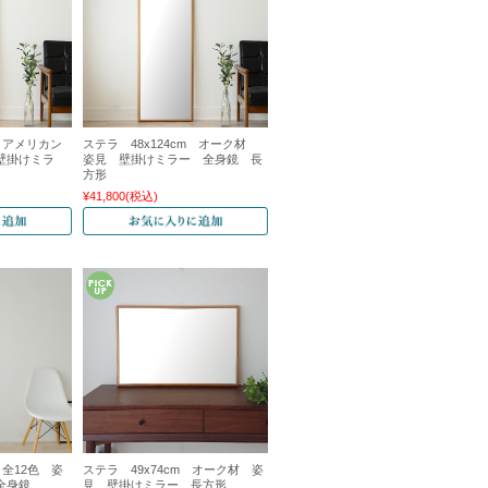
m アメリカン
ステラ 48x124cm オーク材
壁掛けミラ
姿見 壁掛けミラー 全身鏡 長
形
方形
¥41,800
(税込)
 全12色 姿
ステラ 49x74cm オーク材 姿
 全身鏡
見 壁掛けミラー 長方形