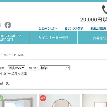
はじめての方へ
色サンプル請求
新規会員登録
ING GUIDE &
サイズオーダー相談
お客様の
UPPORT
幅
45〜49cm
切替：
並び順：
件中1件〜12件を表示
商品一覧