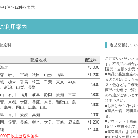
件中1件〜12件を表示
ご利用案内
配送料
返品交換につい
ご注文いただいた
配送地域
配送料
す。不良品の場合
海道
\3,000
[返品・交換をお受
■商品は受注生産の
森、岩手、宮城、秋田、山形、福島
\1,200
まのご都合による
城、栃木、群馬、埼玉、千葉、東京、神奈
\900
ズ・色などはご確
、新潟、山梨、長野
商品のお色はご覧に
山、石川、福井、岐阜、静岡、愛知、三重
\800
の相違がございま
請求下さい。
賀、京都、大阪、兵庫、奈良、和歌山、鳥
\800
■お届けから7日以
、島根、岡山、広島、山口
■商品の箱・説明書
島、香川、愛媛、高知
\900
合。
■アウトレット商品
岡、佐賀、長崎、熊本、大分、宮崎、鹿児島
\1,200
[返品・交換をお受
縄
\4,000
■運送事故による破
0,000円以上は送料無料
■無垢材を使用した