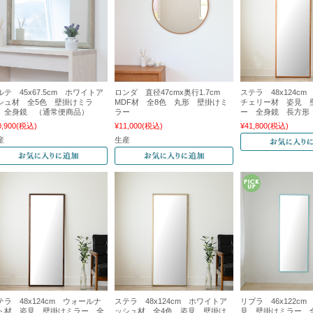
ルテ 45x67.5cm ホワイトア
ロンダ 直径47cmx奥行1.7cm
ステラ 48x124c
シュ材 全5色 壁掛けミラ
MDF材 全8色 丸形 壁掛けミ
チェリー材 姿見 
 全身鏡 （通常便商品）
ラー
ー 全身鏡 長方
0,900
(税込)
¥11,000
(税込)
¥41,800
(税込)
産
生産
テラ 48x124cm ウォールナ
ステラ 48x124cm ホワイトア
リブラ 46x122cm
ト材 姿見 壁掛けミラー 全
ッシュ材 全4色 姿見 壁掛け
見 壁掛けミラー