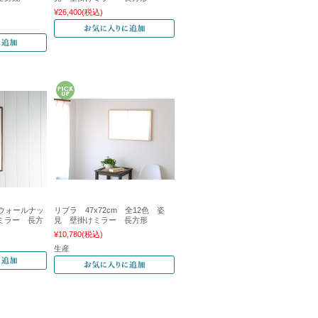
¥26,400
(税込)
 ウォールナッ
リブラ 47x72cm 全12色 姿
ミラー 長方
見 壁掛けミラー 長方形
¥10,780
(税込)
生産