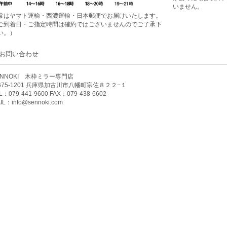
いません。
常はヤマト運輸・西濃運輸・日本郵便でお届けいたします。
ご到着日・ご指定時間は確約ではございませんのでご了承下
い。）
お問い合わせ
ENNOKI 木枠ミラー専門店
675-1201 兵庫県加古川市八幡町宗佐８２２−１
L：079-441-9600 FAX：079-438-6602
IL：
info@sennoki.com