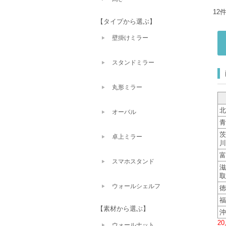
12
【タイプから選ぶ】
壁掛けミラー
スタンドミラー
丸形ミラー
北
オーバル
青
茨
卓上ミラー
川
富
スマホスタンド
滋
取
ウォールシェルフ
徳
福
【素材から選ぶ】
沖
2
ウォールナット