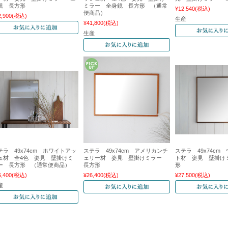
鏡 長方形
ミラー 全身鏡 長方形 （通常
¥12,540
(税込)
便商品）
2,900
(税込)
生産
¥41,800
(税込)
生産
テラ 49x74cm ホワイトアッ
ステラ 49x74cm アメリカンチ
ステラ 49x74cm
ュ材 全4色 姿見 壁掛けミ
ェリー材 姿見 壁掛けミラー
ト材 姿見 壁掛け
ー 長方形 （通常便商品）
長方形
形
6,400
(税込)
¥26,400
(税込)
¥27,500
(税込)
産