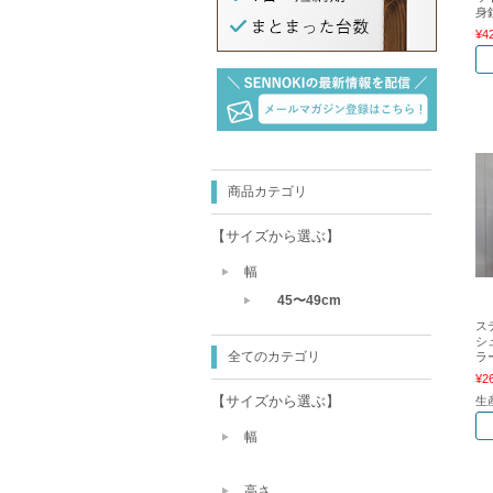
身
¥4
商品カテゴリ
【サイズから選ぶ】
幅
45〜49cm
ス
シ
全てのカテゴリ
ラ
¥2
【サイズから選ぶ】
生
幅
高さ