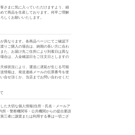
お客さまに気に入っていただけますよう、細
込めて商品を生産しております。何卒ご理解
よろしくお願いいたします。
数が異なります。各商品ページにてご確認下
に渡りご購入の場合は、納期の長い方に合わ
。また、お届け先ご住所により到着日は異な
の場合は、入金確認日をご注文日としますの
。
の天候状況により、運送に遅延が生じる可能
発送情報は、発送連絡メールの伝票番号を使
問い合せ頂くか、当店までお問い合わせくだ
て
した大切な個人情報(住所・氏名・メールア
裁判所・警察機関等・公共機関からの提出要請
、第三者に譲渡または利用する事は一切ござ