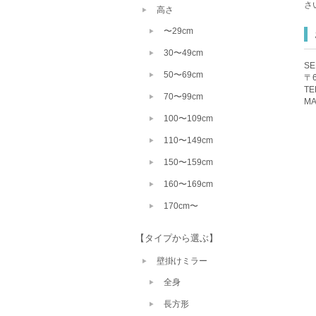
さ
高さ
〜29cm
30〜49cm
S
50〜69cm
〒
TE
70〜99cm
MA
100〜109cm
110〜149cm
150〜159cm
160〜169cm
170cm〜
【タイプから選ぶ】
壁掛けミラー
全身
長方形