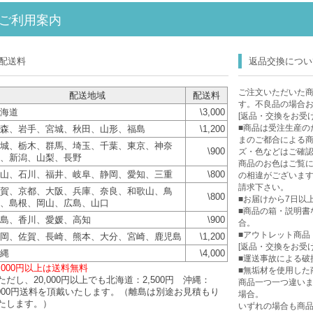
ご利用案内
配送料
返品交換につい
ご注文いただいた
配送地域
配送料
す。不良品の場合
海道
\3,000
[返品・交換をお受
■商品は受注生産の
森、岩手、宮城、秋田、山形、福島
\1,200
まのご都合による
城、栃木、群馬、埼玉、千葉、東京、神奈
\900
ズ・色などはご確
、新潟、山梨、長野
商品のお色はご覧に
山、石川、福井、岐阜、静岡、愛知、三重
\800
の相違がございま
請求下さい。
賀、京都、大阪、兵庫、奈良、和歌山、鳥
\800
■お届けから7日以
、島根、岡山、広島、山口
■商品の箱・説明書
島、香川、愛媛、高知
\900
合。
■アウトレット商品
岡、佐賀、長崎、熊本、大分、宮崎、鹿児島
\1,200
[返品・交換をお受
縄
\4,000
■運送事故による破
0,000円以上は送料無料
■無垢材を使用した
ただし、20,000円以上でも北海道：2,500円 沖縄：
商品一つ一つ違い
,000円送料を頂戴いたします。（離島は別途お見積もり
場合。
たします。）
いずれの場合も商品