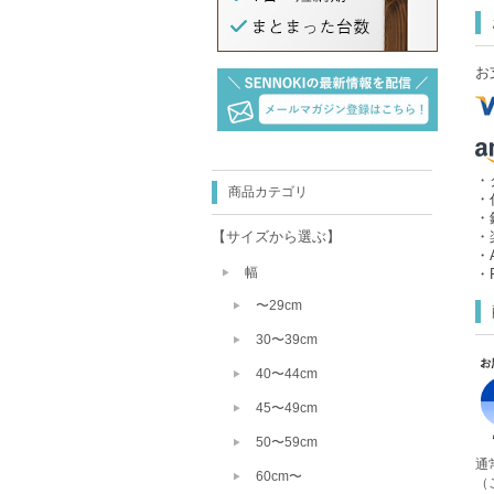
お
・
商品カテゴリ
・
・
【サイズから選ぶ】
・
・A
幅
・P
〜29cm
30〜39cm
40〜44cm
45〜49cm
50〜59cm
通
60cm〜
（