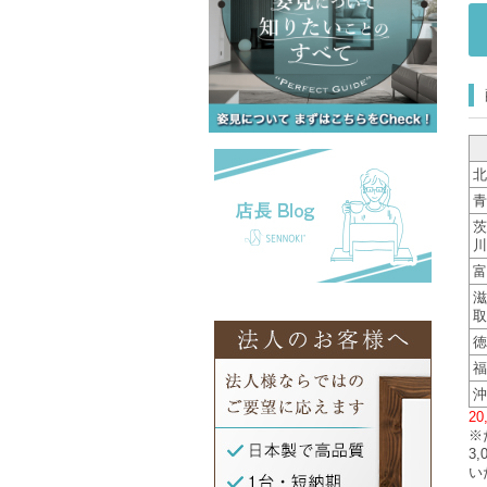
北
青
茨
川
富
滋
取
徳
福
沖
2
※
3
い