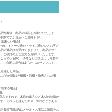
て
商品到着後、商品の確認をお願いいたしま
お手数ですが当店へご連絡下さい。
け出来ない場合]
ため、イメージ違い・サイズ違いなどお客さ
商品の返品はお受けできません。商品のサイ
認・ご検討の上ご注文をお願いいたします。
なっているPC・携帯などの環境により若干
す。ご心配な場合はあらかじめサンプルをご
上経過した商品。
などの付属品を破損・汚損・紛失された場
け出来る場合]
損。
商品ですので、木目の出方など木材の特徴が
ます。それらを越えたキズ、割れなどがある
到着後7日以内にメール・お電話ご連絡をお