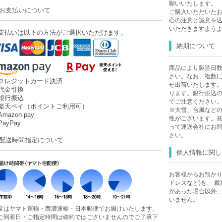
願いいたします。
お支払いについて
ご購入いただいた
心の注意と誠意を
いただきますよう
支払いは以下の方法がご選択いただけます。
納期について
商品により製造日
さい。なお、複数
クレジットカード決済
せ出荷いたします
代金引換
ります。銀行振込
銀行振込
でご注意ください
楽天ペイ（ポイントご利用可）
※大雪、台風など
mazon pay
性がございます。
ayPay
って運送会社にお
さい。
配送時間指定について
個人情報に関し
お客様からお預かり
ドレスなど)を、 
があった場合以外
いません。
常はヤマト運輸・西濃運輸・日本郵便でお届けいたします。
ご到着日・ご指定時間は確約ではございませんのでご了承下