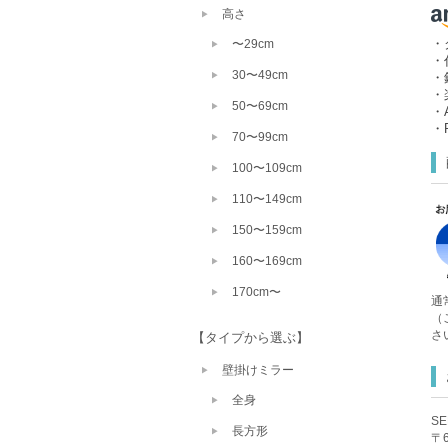
高さ
・
〜29cm
・
30〜49cm
・
・
50〜69cm
・A
・P
70〜99cm
100〜109cm
110〜149cm
150〜159cm
160〜169cm
170cm〜
通
（
さ
【タイプから選ぶ】
壁掛けミラー
全身
S
長方形
〒