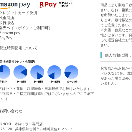
商品により製造日
さい。なお、複数
クレジットカード決済
せ出荷いたします
代金引換
ります。銀行振込
銀行振込
でご注意ください
楽天ペイ（ポイントご利用可）
※大雪、台風など
mazon pay
性がございます。
ayPay
って運送会社にお
さい。
配送時間指定について
個人情報に関し
お客様からお預かり
ドレスなど)を、 
があった場合以外
いません。
常はヤマト運輸・西濃運輸・日本郵便でお届けいたします。
ご到着日・ご指定時間は確約ではございませんのでご了承下
い。）
お問い合わせ
ENNOKI 木枠ミラー専門店
675-1201 兵庫県加古川市八幡町宗佐８２２−１