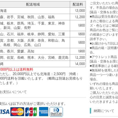
ご注文いただいた
配送地域
配送料
す。不良品の場合
海道
\3,000
[返品・交換をお受
■商品は受注生産の
森、岩手、宮城、秋田、山形、福島
\1,200
まのご都合による
城、栃木、群馬、埼玉、千葉、東京、神奈
\900
ズ・色などはご確
、新潟、山梨、長野
商品のお色はご覧に
山、石川、福井、岐阜、静岡、愛知、三重
\800
の相違がございま
請求下さい。
賀、京都、大阪、兵庫、奈良、和歌山、鳥
\800
■お届けから7日以
、島根、岡山、広島、山口
■商品の箱・説明書
島、香川、愛媛、高知
\900
合。
■アウトレット商品
岡、佐賀、長崎、熊本、大分、宮崎、鹿児島
\1,200
[返品・交換をお受
縄
\4,000
■運送事故による破
0,000円以上は送料無料
■無垢材を使用した
ただし、20,000円以上でも北海道：2,500円 沖縄：
商品一つ一つ違い
,000円送料を頂戴いたします。（離島は別途お見積もり
場合。
たします。）
いずれの場合も商品
願いいたします。
お支払いについて
ご購入いただいた
心の注意と誠意を
いただきますよう
支払いは以下の方法がご選択いただけます。
納期について