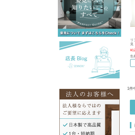
リ
見
¥1
生
1件