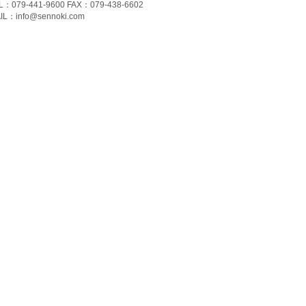
L：079-441-9600 FAX：079-438-6602
IL：
info@sennoki.com