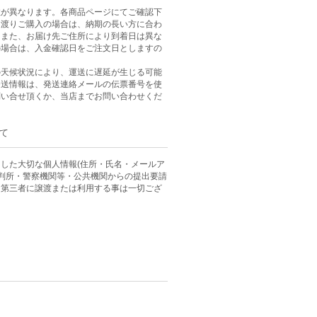
数が異なります。各商品ページにてご確認下
に渡りご購入の場合は、納期の長い方に合わ
。また、お届け先ご住所により到着日は異な
の場合は、入金確認日をご注文日としますの
。
の天候状況により、運送に遅延が生じる可能
発送情報は、発送連絡メールの伝票番号を使
問い合せ頂くか、当店までお問い合わせくだ
て
した大切な個人情報(住所・氏名・メールア
裁判所・警察機関等・公共機関からの提出要請
、第三者に譲渡または利用する事は一切ござ