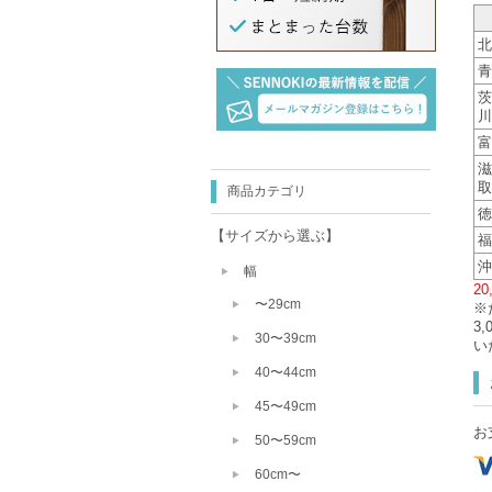
北
青
茨
川
富
滋
取
商品カテゴリ
徳
【サイズから選ぶ】
福
沖
幅
2
〜29cm
※
3
30〜39cm
い
40〜44cm
45〜49cm
お
50〜59cm
60cm〜