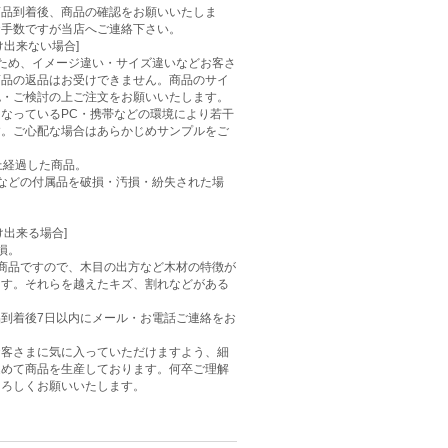
商品到着後、商品の確認をお願いいたしま
お手数ですが当店へご連絡下さい。
け出来ない場合]
ため、イメージ違い・サイズ違いなどお客さ
商品の返品はお受けできません。商品のサイ
認・ご検討の上ご注文をお願いいたします。
なっているPC・携帯などの環境により若干
す。ご心配な場合はあらかじめサンプルをご
上経過した商品。
などの付属品を破損・汚損・紛失された場
け出来る場合]
損。
商品ですので、木目の出方など木材の特徴が
ます。それらを越えたキズ、割れなどがある
到着後7日以内にメール・お電話ご連絡をお
お客さまに気に入っていただけますよう、細
込めて商品を生産しております。何卒ご理解
よろしくお願いいたします。