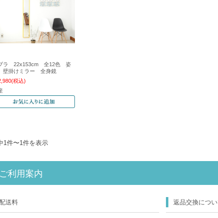
ブラ 22x153cm 全12色 姿
 壁掛けミラー 全身鏡
2,980
(税込)
産
中1件〜1件を表示
ご利用案内
配送料
返品交換につい