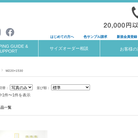
はじめての方へ
色サンプル請求
新規会員登録
ING GUIDE &
サイズオーダー相談
お客様の
UPPORT
W220×1530
切替：
並び順：
中1件〜1件を表示
商品一覧