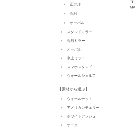
TE
正方形
MA
丸形
オーバル
スタンドミラー
丸形ミラー
オーバル
卓上ミラー
スマホスタンド
ウォールシェルフ
【素材から選ぶ】
ウォールナット
アメリカンチェリー
ホワイトアッシュ
オーク