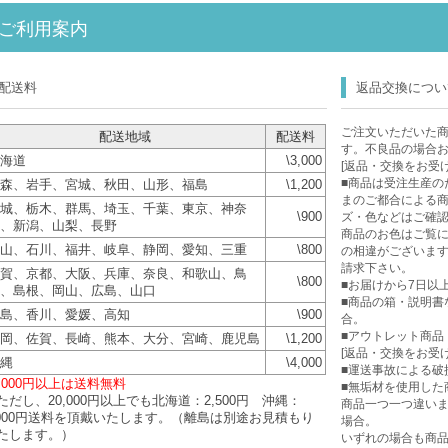
ご利用案内
配送料
返品交換につい
ご注文いただいた
配送地域
配送料
す。不良品の場合
海道
\3,000
[返品・交換をお受
■商品は受注生産の
森、岩手、宮城、秋田、山形、福島
\1,200
まのご都合による
城、栃木、群馬、埼玉、千葉、東京、神奈
\900
ズ・色などはご確
、新潟、山梨、長野
商品のお色はご覧に
山、石川、福井、岐阜、静岡、愛知、三重
\800
の相違がございま
請求下さい。
賀、京都、大阪、兵庫、奈良、和歌山、鳥
\800
■お届けから7日以
、島根、岡山、広島、山口
■商品の箱・説明書
島、香川、愛媛、高知
\900
合。
■アウトレット商品
岡、佐賀、長崎、熊本、大分、宮崎、鹿児島
\1,200
[返品・交換をお受
縄
\4,000
■運送事故による破
0,000円以上は送料無料
■無垢材を使用した
ただし、20,000円以上でも北海道：2,500円 沖縄：
商品一つ一つ違い
,000円送料を頂戴いたします。（離島は別途お見積もり
場合。
たします。）
いずれの場合も商品