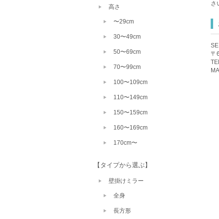
さ
高さ
〜29cm
30〜49cm
S
50〜69cm
〒
TE
70〜99cm
MA
100〜109cm
110〜149cm
150〜159cm
160〜169cm
170cm〜
【タイプから選ぶ】
壁掛けミラー
全身
長方形