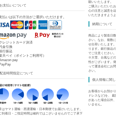
願いいたします。
お支払いについて
ご購入いただいた
心の注意と誠意を
いただきますよう
支払いは以下の方法がご選択いただけます。
納期について
商品により製造日
さい。なお、複数
クレジットカード決済
せ出荷いたします
代金引換
ります。銀行振込
銀行振込
でご注意ください
楽天ペイ（ポイントご利用可）
※大雪、台風など
mazon pay
性がございます。
ayPay
って運送会社にお
さい。
配送時間指定について
個人情報に関し
お客様からお預かり
ドレスなど)を、 
があった場合以外
いません。
常はヤマト運輸・西濃運輸・日本郵便でお届けいたします。
ご到着日・ご指定時間は確約ではございませんのでご了承下