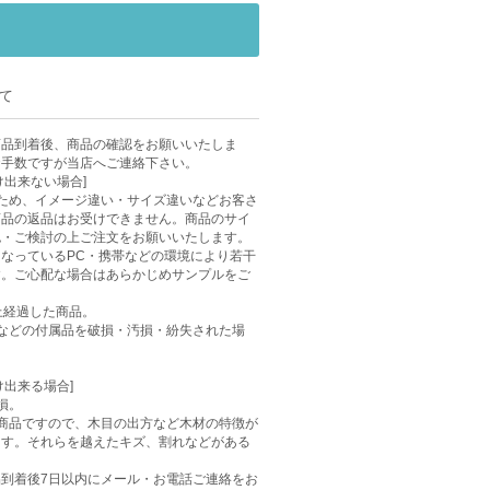
て
商品到着後、商品の確認をお願いいたしま
お手数ですが当店へご連絡下さい。
け出来ない場合]
ため、イメージ違い・サイズ違いなどお客さ
商品の返品はお受けできません。商品のサイ
認・ご検討の上ご注文をお願いいたします。
なっているPC・携帯などの環境により若干
す。ご心配な場合はあらかじめサンプルをご
上経過した商品。
などの付属品を破損・汚損・紛失された場
け出来る場合]
損。
商品ですので、木目の出方など木材の特徴が
ます。それらを越えたキズ、割れなどがある
到着後7日以内にメール・お電話ご連絡をお