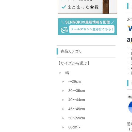
お
・
商品カテゴリ
・
・
【サイズから選ぶ】
・
・A
幅
・P
〜29cm
30〜39cm
40〜44cm
45〜49cm
50〜59cm
通
60cm〜
（