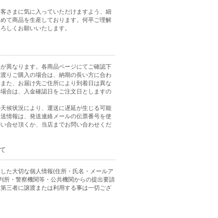
お客さまに気に入っていただけますよう、細
込めて商品を生産しております。何卒ご理解
よろしくお願いいたします。
数が異なります。各商品ページにてご確認下
に渡りご購入の場合は、納期の長い方に合わ
。また、お届け先ご住所により到着日は異な
の場合は、入金確認日をご注文日としますの
。
の天候状況により、運送に遅延が生じる可能
発送情報は、発送連絡メールの伝票番号を使
問い合せ頂くか、当店までお問い合わせくだ
て
した大切な個人情報(住所・氏名・メールア
裁判所・警察機関等・公共機関からの提出要請
、第三者に譲渡または利用する事は一切ござ