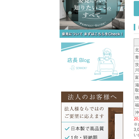
北
青
茨
川
富
滋
取
徳
福
沖
2
※
3
い