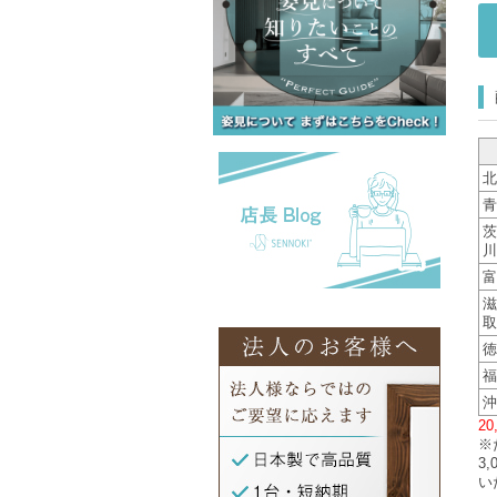
北
青
茨
川
富
滋
取
徳
福
沖
2
※
3
い