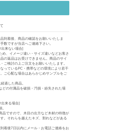
て
商品到着後、商品の確認をお願いいたしま
お手数ですが当店へご連絡下さい。
け出来ない場合]
ため、イメージ違い・サイズ違いなどお客さ
商品の返品はお受けできません。商品のサイ
認・ご検討の上ご注文をお願いいたします。
なっているPC・携帯などの環境により若干
す。ご心配な場合はあらかじめサンプルをご
上経過した商品。
などの付属品を破損・汚損・紛失された場
け出来る場合]
損。
商品ですので、木目の出方など木材の特徴が
ます。それらを越えたキズ、割れなどがある
到着後7日以内にメール・お電話ご連絡をお