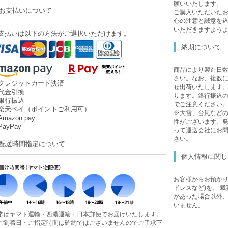
願いいたします。
お支払いについて
ご購入いただいた
心の注意と誠意を
いただきますよう
支払いは以下の方法がご選択いただけます。
納期について
商品により製造日
さい。なお、複数
クレジットカード決済
せ出荷いたします
代金引換
ります。銀行振込
銀行振込
でご注意ください
楽天ペイ（ポイントご利用可）
※大雪、台風など
mazon pay
性がございます。
ayPay
って運送会社にお
さい。
配送時間指定について
個人情報に関し
お客様からお預かり
ドレスなど)を、 
があった場合以外
いません。
常はヤマト運輸・西濃運輸・日本郵便でお届けいたします。
ご到着日・ご指定時間は確約ではございませんのでご了承下