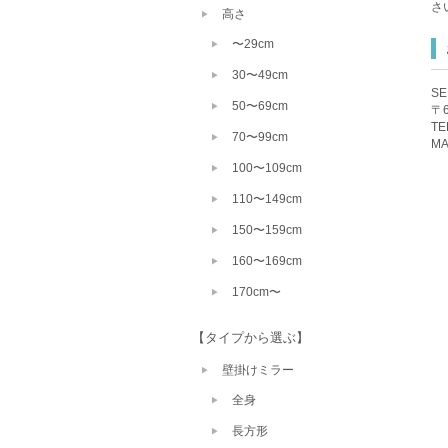
さ
高さ
〜29cm
30〜49cm
S
50〜69cm
〒
TE
70〜99cm
MA
100〜109cm
110〜149cm
150〜159cm
160〜169cm
170cm〜
【タイプから選ぶ】
壁掛けミラー
全身
長方形