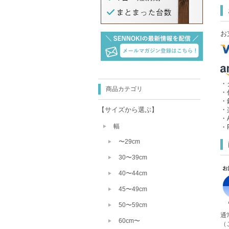
お
・
商品カテゴリ
・
・
【サイズから選ぶ】
・
・A
幅
・P
〜29cm
30〜39cm
40〜44cm
45〜49cm
50〜59cm
通
60cm〜
（