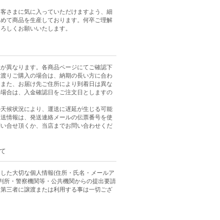
お客さまに気に入っていただけますよう、細
込めて商品を生産しております。何卒ご理解
よろしくお願いいたします。
数が異なります。各商品ページにてご確認下
に渡りご購入の場合は、納期の長い方に合わ
。また、お届け先ご住所により到着日は異な
の場合は、入金確認日をご注文日としますの
。
の天候状況により、運送に遅延が生じる可能
発送情報は、発送連絡メールの伝票番号を使
問い合せ頂くか、当店までお問い合わせくだ
て
した大切な個人情報(住所・氏名・メールア
裁判所・警察機関等・公共機関からの提出要請
、第三者に譲渡または利用する事は一切ござ