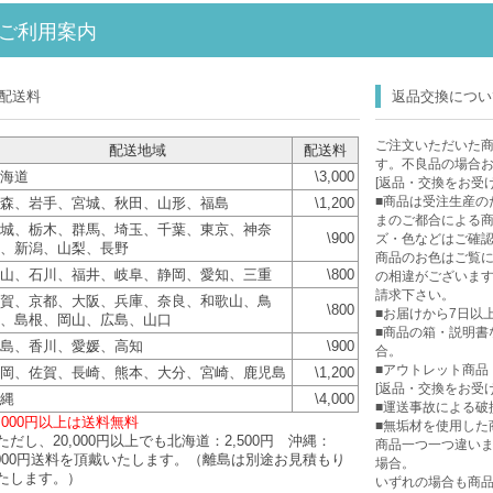
ご利用案内
配送料
返品交換につい
ご注文いただいた
配送地域
配送料
す。不良品の場合
海道
\3,000
[返品・交換をお受
■商品は受注生産の
森、岩手、宮城、秋田、山形、福島
\1,200
まのご都合による
城、栃木、群馬、埼玉、千葉、東京、神奈
\900
ズ・色などはご確
、新潟、山梨、長野
商品のお色はご覧に
山、石川、福井、岐阜、静岡、愛知、三重
\800
の相違がございま
請求下さい。
賀、京都、大阪、兵庫、奈良、和歌山、鳥
\800
■お届けから7日以
、島根、岡山、広島、山口
■商品の箱・説明書
島、香川、愛媛、高知
\900
合。
■アウトレット商品
岡、佐賀、長崎、熊本、大分、宮崎、鹿児島
\1,200
[返品・交換をお受
縄
\4,000
■運送事故による破
0,000円以上は送料無料
■無垢材を使用した
ただし、20,000円以上でも北海道：2,500円 沖縄：
商品一つ一つ違い
,000円送料を頂戴いたします。（離島は別途お見積もり
場合。
たします。）
いずれの場合も商品