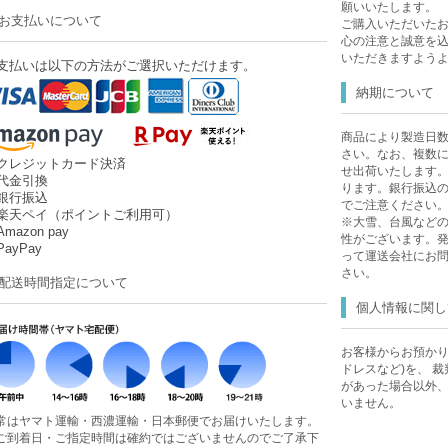
願いいたします。
お支払いについて
ご購入いただいた
心の注意と誠意を
いただきますよう
支払いは以下の方法がご選択いただけます。
納期について
商品により製造日
さい。なお、複数
クレジットカード決済
せ出荷いたします
代金引換
ります。銀行振込
銀行振込
でご注意ください
楽天ペイ（ポイントご利用可）
※大雪、台風など
mazon pay
性がございます。
ayPay
って運送会社にお
さい。
配送時間指定について
個人情報に関し
お客様からお預かり
ドレスなど)を、 
があった場合以外
いません。
常はヤマト運輸・西濃運輸・日本郵便でお届けいたします。
ご到着日・ご指定時間は確約ではございませんのでご了承下