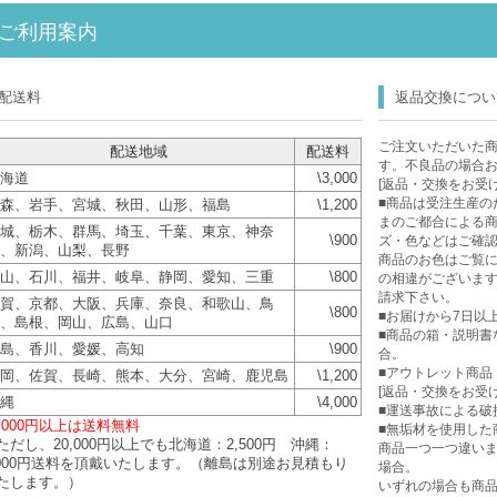
ご利用案内
配送料
返品交換につい
ご注文いただいた
配送地域
配送料
す。不良品の場合
海道
\3,000
[返品・交換をお受
■商品は受注生産の
森、岩手、宮城、秋田、山形、福島
\1,200
まのご都合による
城、栃木、群馬、埼玉、千葉、東京、神奈
\900
ズ・色などはご確
、新潟、山梨、長野
商品のお色はご覧に
山、石川、福井、岐阜、静岡、愛知、三重
\800
の相違がございま
請求下さい。
賀、京都、大阪、兵庫、奈良、和歌山、鳥
\800
■お届けから7日以
、島根、岡山、広島、山口
■商品の箱・説明書
島、香川、愛媛、高知
\900
合。
■アウトレット商品
岡、佐賀、長崎、熊本、大分、宮崎、鹿児島
\1,200
[返品・交換をお受
縄
\4,000
■運送事故による破
0,000円以上は送料無料
■無垢材を使用した
ただし、20,000円以上でも北海道：2,500円 沖縄：
商品一つ一つ違い
,000円送料を頂戴いたします。（離島は別途お見積もり
場合。
たします。）
いずれの場合も商品