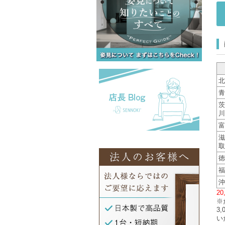
北
青
茨
川
富
滋
取
徳
福
沖
2
※
3
い