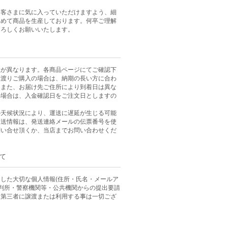
お客さまに気に入っていただけますよう、細
込めて商品を生産しております。何卒ご理解
よろしくお願いいたします。
数が異なります。各商品ページにてご確認下
に渡りご購入の場合は、納期の長い方に合わ
。また、お届け先ご住所により到着日は異な
の場合は、入金確認日をご注文日としますの
。
の天候状況により、運送に遅延が生じる可能
発送情報は、発送連絡メールの伝票番号を使
問い合せ頂くか、当店までお問い合わせくだ
て
した大切な個人情報(住所・氏名・メールア
裁判所・警察機関等・公共機関からの提出要請
、第三者に譲渡または利用する事は一切ござ