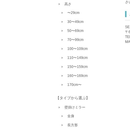
さ
高さ
〜29cm
30〜49cm
S
50〜69cm
〒
TE
70〜99cm
MA
100〜109cm
110〜149cm
150〜159cm
160〜169cm
170cm〜
【タイプから選ぶ】
壁掛けミラー
全身
長方形