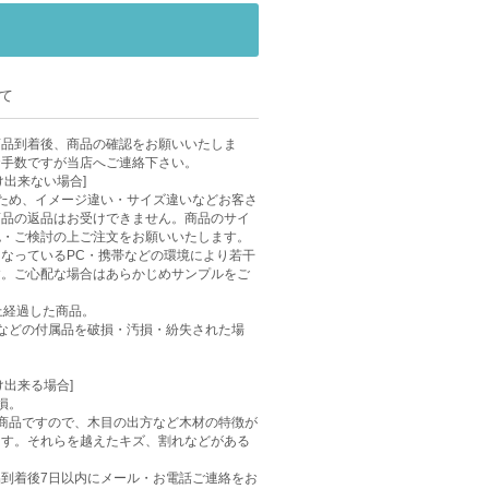
て
商品到着後、商品の確認をお願いいたしま
お手数ですが当店へご連絡下さい。
け出来ない場合]
ため、イメージ違い・サイズ違いなどお客さ
商品の返品はお受けできません。商品のサイ
認・ご検討の上ご注文をお願いいたします。
なっているPC・携帯などの環境により若干
す。ご心配な場合はあらかじめサンプルをご
上経過した商品。
などの付属品を破損・汚損・紛失された場
け出来る場合]
損。
商品ですので、木目の出方など木材の特徴が
ます。それらを越えたキズ、割れなどがある
到着後7日以内にメール・お電話ご連絡をお