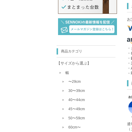
お
・
商品カテゴリ
・
・
【サイズから選ぶ】
・
・A
幅
・P
〜29cm
30〜39cm
40〜44cm
45〜49cm
50〜59cm
通
60cm〜
（