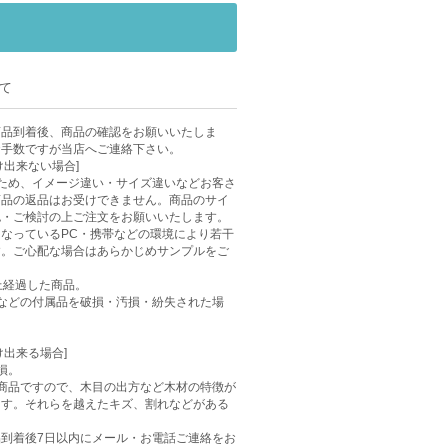
て
商品到着後、商品の確認をお願いいたしま
お手数ですが当店へご連絡下さい。
け出来ない場合]
ため、イメージ違い・サイズ違いなどお客さ
商品の返品はお受けできません。商品のサイ
認・ご検討の上ご注文をお願いいたします。
なっているPC・携帯などの環境により若干
す。ご心配な場合はあらかじめサンプルをご
上経過した商品。
などの付属品を破損・汚損・紛失された場
け出来る場合]
損。
商品ですので、木目の出方など木材の特徴が
ます。それらを越えたキズ、割れなどがある
到着後7日以内にメール・お電話ご連絡をお