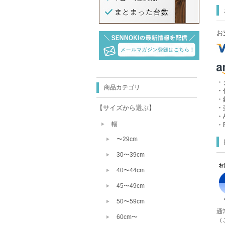
お
・
商品カテゴリ
・
・
【サイズから選ぶ】
・
・A
幅
・P
〜29cm
30〜39cm
40〜44cm
45〜49cm
50〜59cm
通
60cm〜
（