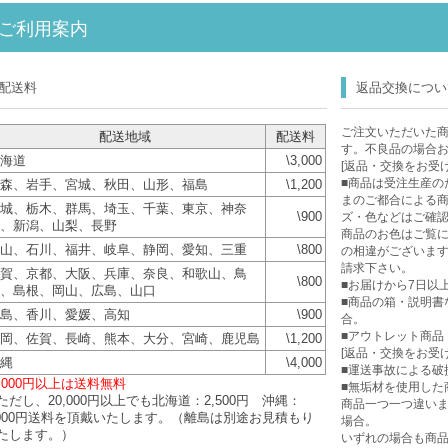
ご利用案内
配送料
返品交換につい
ご注文いただいた
配送地域
配送料
す。不良品の場合
海道
\3,000
[返品・交換をお受
■商品は受注生産の
森、岩手、宮城、秋田、山形、福島
\1,200
まのご都合による
城、栃木、群馬、埼玉、千葉、東京、神奈
\900
ズ・色などはご確
、新潟、山梨、長野
商品のお色はご覧に
山、石川、福井、岐阜、静岡、愛知、三重
\800
の相違がございま
請求下さい。
賀、京都、大阪、兵庫、奈良、和歌山、鳥
\800
■お届けから7日以
、島根、岡山、広島、山口
■商品の箱・説明書
島、香川、愛媛、高知
\900
合。
■アウトレット商品
岡、佐賀、長崎、熊本、大分、宮崎、鹿児島
\1,200
[返品・交換をお受
縄
\4,000
■運送事故による破
0,000円以上は送料無料
■無垢材を使用した
ただし、20,000円以上でも北海道：2,500円 沖縄：
商品一つ一つ違い
,000円送料を頂戴いたします。（離島は別途お見積もり
場合。
たします。）
いずれの場合も商品