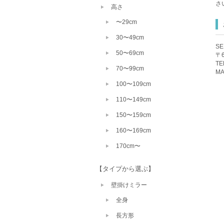
さ
高さ
〜29cm
30〜49cm
S
50〜69cm
〒
TE
70〜99cm
MA
100〜109cm
110〜149cm
150〜159cm
160〜169cm
170cm〜
【タイプから選ぶ】
壁掛けミラー
全身
長方形