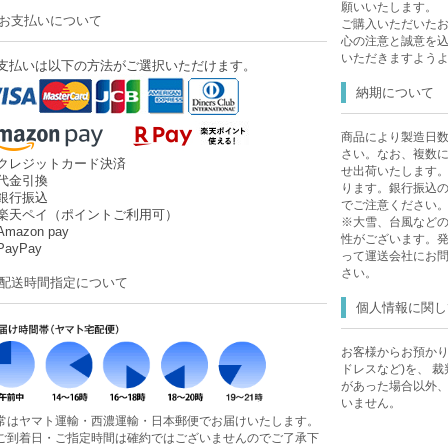
願いいたします。
お支払いについて
ご購入いただいた
心の注意と誠意を
いただきますよう
支払いは以下の方法がご選択いただけます。
納期について
商品により製造日
さい。なお、複数
クレジットカード決済
せ出荷いたします
代金引換
ります。銀行振込
銀行振込
でご注意ください
楽天ペイ（ポイントご利用可）
※大雪、台風など
mazon pay
性がございます。
ayPay
って運送会社にお
さい。
配送時間指定について
個人情報に関し
お客様からお預かり
ドレスなど)を、 
があった場合以外
いません。
常はヤマト運輸・西濃運輸・日本郵便でお届けいたします。
ご到着日・ご指定時間は確約ではございませんのでご了承下