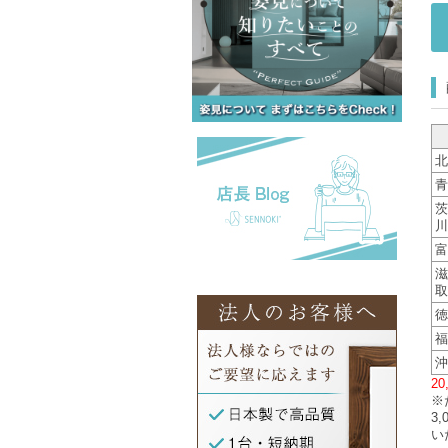
北
青
茨
川
富
滋
取
徳
福
沖
2
※
3
い