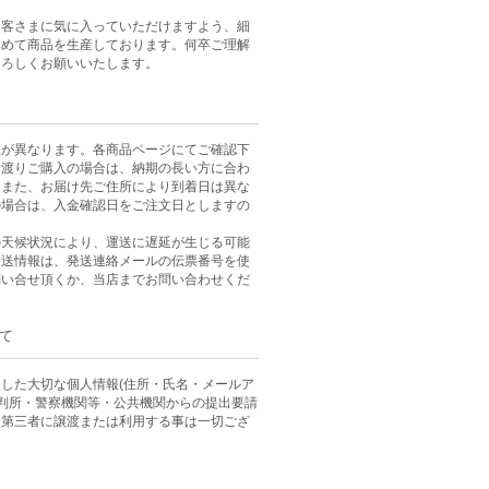
お客さまに気に入っていただけますよう、細
込めて商品を生産しております。何卒ご理解
よろしくお願いいたします。
数が異なります。各商品ページにてご確認下
に渡りご購入の場合は、納期の長い方に合わ
。また、お届け先ご住所により到着日は異な
の場合は、入金確認日をご注文日としますの
。
の天候状況により、運送に遅延が生じる可能
発送情報は、発送連絡メールの伝票番号を使
問い合せ頂くか、当店までお問い合わせくだ
て
した大切な個人情報(住所・氏名・メールア
裁判所・警察機関等・公共機関からの提出要請
、第三者に譲渡または利用する事は一切ござ