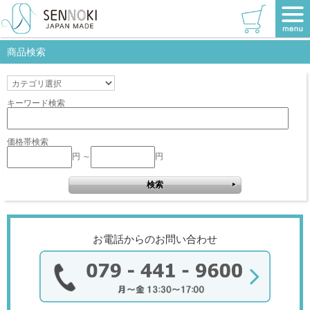
TOP
>
リブラシリーズ
>
全身
>
ウッディーホワイト
>
W470×720
該当商品はありません。
商品検索
キーワード検索
価格帯検索
円 ～
円
お電話からのお問い合わせ