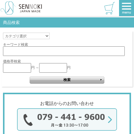
TOP
>
リブラシリーズ
>
全身
>
ホワイト
>
W620×920
該当商品はありません。
商品検索
キーワード検索
価格帯検索
円 ～
円
お電話からのお問い合わせ