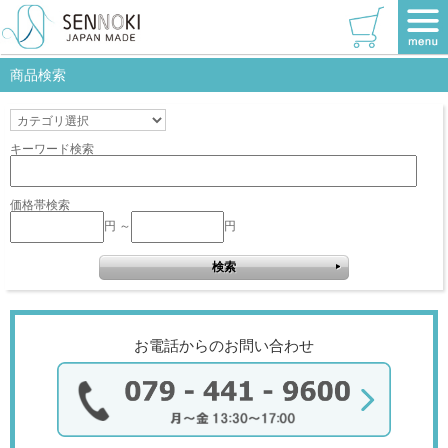
TOP
>
リブラシリーズ
>
全身
>
ブラック
>
W220×1530
該当商品はありません。
商品検索
キーワード検索
価格帯検索
円 ～
円
お電話からのお問い合わせ