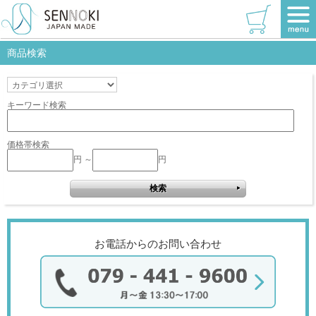
TOP
>
リブラシリーズ
>
全身
>
センノキブルー
>
W220×1530
該当商品はありません。
商品検索
キーワード検索
価格帯検索
円 ～
円
お電話からのお問い合わせ