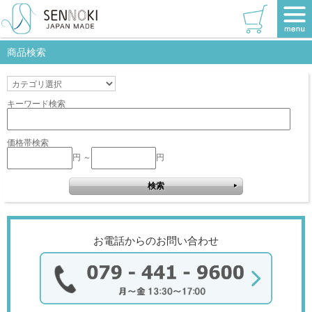
TOP
>
リブラシリーズ
>
全身
>
センノキブルー
>
W470×720
該当商品はありません。
商品検索
キーワード検索
価格帯検索
円 ～
円
お電話からのお問い合わせ