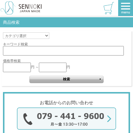
TOP
>
W620×920
>
ウッディーホワイト
該当商品はありません。
商品検索
キーワード検索
価格帯検索
円 ～
円
お電話からのお問い合わせ