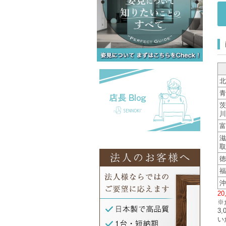
北
青
茨
川
富
滋
取
徳
福
沖
2
※
3
い