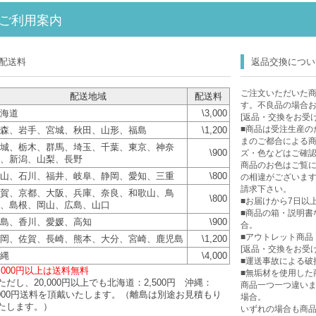
ご利用案内
配送料
返品交換につい
ご注文いただいた
配送地域
配送料
す。不良品の場合
海道
\3,000
[返品・交換をお受
■商品は受注生産の
森、岩手、宮城、秋田、山形、福島
\1,200
まのご都合による
城、栃木、群馬、埼玉、千葉、東京、神奈
\900
ズ・色などはご確
、新潟、山梨、長野
商品のお色はご覧に
山、石川、福井、岐阜、静岡、愛知、三重
\800
の相違がございま
請求下さい。
賀、京都、大阪、兵庫、奈良、和歌山、鳥
\800
■お届けから7日以
、島根、岡山、広島、山口
■商品の箱・説明書
島、香川、愛媛、高知
\900
合。
■アウトレット商品
岡、佐賀、長崎、熊本、大分、宮崎、鹿児島
\1,200
[返品・交換をお受
縄
\4,000
■運送事故による破
0,000円以上は送料無料
■無垢材を使用した
ただし、20,000円以上でも北海道：2,500円 沖縄：
商品一つ一つ違い
,000円送料を頂戴いたします。（離島は別途お見積もり
場合。
たします。）
いずれの場合も商品