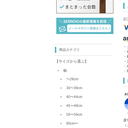
お
・
商品カテゴリ
・
・
【サイズから選ぶ】
・
・A
幅
・P
〜29cm
30〜39cm
40〜44cm
45〜49cm
50〜59cm
通
60cm〜
（