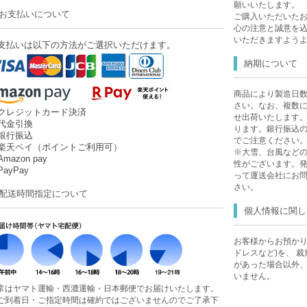
願いいたします。
お支払いについて
ご購入いただいた
心の注意と誠意を
いただきますよう
支払いは以下の方法がご選択いただけます。
納期について
商品により製造日
さい。なお、複数
クレジットカード決済
せ出荷いたします
代金引換
ります。銀行振込
銀行振込
でご注意ください
楽天ペイ（ポイントご利用可）
※大雪、台風など
mazon pay
性がございます。
ayPay
って運送会社にお
さい。
配送時間指定について
個人情報に関し
お客様からお預かり
ドレスなど)を、 
があった場合以外
いません。
常はヤマト運輸・西濃運輸・日本郵便でお届けいたします。
ご到着日・ご指定時間は確約ではございませんのでご了承下