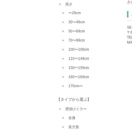
さ
高さ
〜29cm
30〜49cm
S
50〜69cm
〒
TE
70〜99cm
MA
100〜109cm
110〜149cm
150〜159cm
160〜169cm
170cm〜
【タイプから選ぶ】
壁掛けミラー
全身
長方形