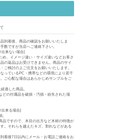
て
商品到着後、商品の確認をお願いいたしま
お手数ですが当店へご連絡下さい。
け出来ない場合]
ため、イメージ違い・サイズ違いなどお客さ
商品の返品はお受けできません。商品のサイ
認・ご検討の上ご注文をお願いいたします。
なっているPC・携帯などの環境により若干
す。ご心配な場合はあらかじめサンプルをご
上経過した商品。
などの付属品を破損・汚損・紛失された場
け出来る場合]
損。
商品ですので、木目の出方など木材の特徴が
ます。それらを越えたキズ、割れなどがある
到着後7日以内にメール・お電話ご連絡をお