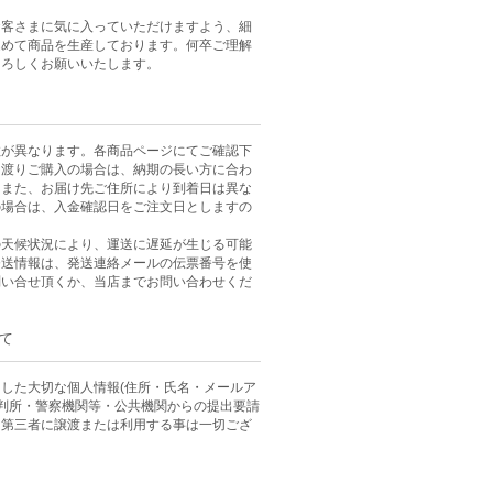
お客さまに気に入っていただけますよう、細
込めて商品を生産しております。何卒ご理解
よろしくお願いいたします。
数が異なります。各商品ページにてご確認下
に渡りご購入の場合は、納期の長い方に合わ
。また、お届け先ご住所により到着日は異な
の場合は、入金確認日をご注文日としますの
。
の天候状況により、運送に遅延が生じる可能
発送情報は、発送連絡メールの伝票番号を使
問い合せ頂くか、当店までお問い合わせくだ
て
した大切な個人情報(住所・氏名・メールア
裁判所・警察機関等・公共機関からの提出要請
、第三者に譲渡または利用する事は一切ござ