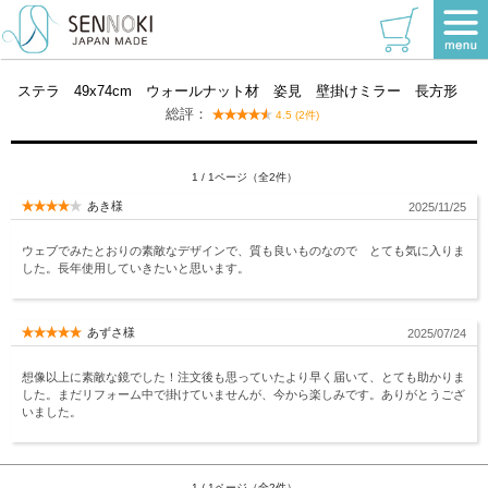
お客様の声
ステラ 49x74cm ウォールナット材 姿見 壁掛けミラー 長方形
総評：
4.5 (2件)
1 / 1ページ（全2件）
あき様
2025/11/25
ウェブでみたとおりの素敵なデザインで、質も良いものなので とても気に入りま
した。長年使用していきたいと思います。
あずさ様
2025/07/24
想像以上に素敵な鏡でした！注文後も思っていたより早く届いて、とても助かりま
した。まだリフォーム中で掛けていませんが、今から楽しみです。ありがとうござ
いました。
1 / 1ページ（全2件）