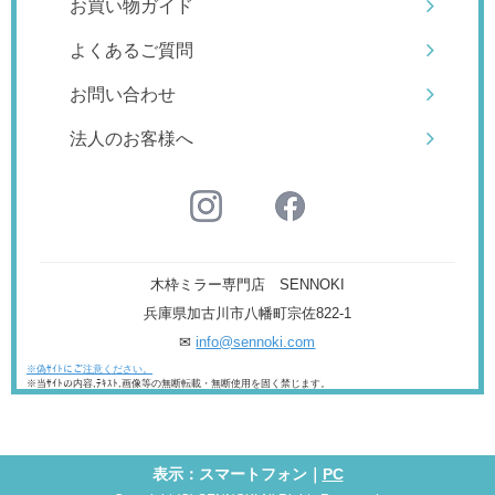
お買い物ガイド
よくあるご質問
お問い合わせ
法人のお客様へ
木枠ミラー専門店 SENNOKI
兵庫県加古川市八幡町宗佐822-1
✉
info@sennoki.com
※偽ｻｲﾄにご注意ください。
※当ｻｲﾄの内容,ﾃｷｽﾄ,画像等の無断転載・無断使用を固く禁じます。
表示：スマートフォン｜
PC