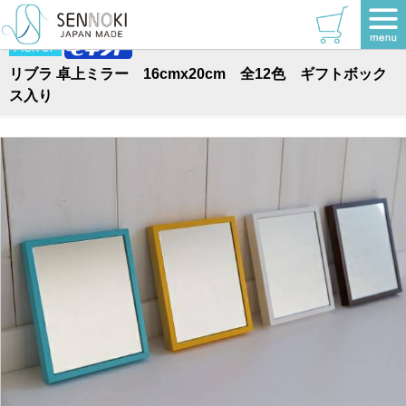
TOP
>
リブラシリーズ
>
卓上
PICK UP
リブラ 卓上ミラー 16cmx20cm 全12色 ギフトボック
ス入り