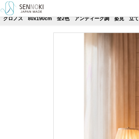
TOP
>
壁掛けミラー
>
全身
クロノス 80x190cm 全2色 アンティーク調 姿見 