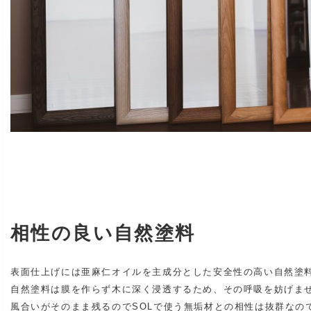
相性の良い自然塗料
表面仕上げには亜麻仁オイルを主成分とした安全性の高い自然塗
自然塗料は膜を作らず木に深く浸透するため、その呼吸を妨げま
風合いがそのまま残るのでSOLで使う無垢材との相性は抜群なの