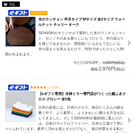
9位
<10%OFF>
木のランチョン 半月タイプ Mサイズ 全2サイズ ウォー
ルナット チェリー オーク
SENNOKIがオリジナルで製作した木のランチョンマッ
ト。センノキのある暮らしにもうひとつ、木の温もり
を感じてみませんか。普段使いにもおもてなしにも、
木の温もりを添えるだけで、特別でゆったりとした時
間が生まれます。
今だけ10%OFF：
3,300円(税込)
:2,970円
価格
(税込)
5.0 (9件)
【eギフト専用】木枠ミラー専門店がつくった鏡ふきク
ロス グロシー 全5色
日本の姿見には、日本のクロス。毎日たくさんの鏡を
磨く中で、より素早く、よりきれいに磨ける方法を試
してきました。そしてSENNOKIが最終的に選んだの
は、日本のマイクロファイバー。日本の工場で丁寧に
つくられています。素早く汚れを落とすだけでなく、 毎日作業をする私た