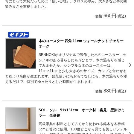
ちにとって大切だったのは「使い心地」。クロスの厚み、大きさなど手の馴
染み良さを重視しました。
:660円
価格
(税込)
木のコースター 四角 11cm ウォールナット チェリー
オーク
SENNOKIがオリジナルで製作した木のコースター。セ
ンノキのある暮らしにもうひとつ、木の温もりを感じ
てみませんか。シンプルな木のコースターは、
11cm×11cmと少し大きめのサイズ。カップと合わせる
と程より余白が生まれます。普段使いにもおもてなしにも、木の温もりを添
えるだけで、特別でゆったりとした時間が生まれます。
:880円
価格
(税込)
SOL ソル 51x131cm オーク材 姿見 壁掛けミ
ラー 全身鏡
高級家具の材料として古くから使われる銘木を木枠幅
6cmと贅沢に使用。180度どこから見ても美しいフォル