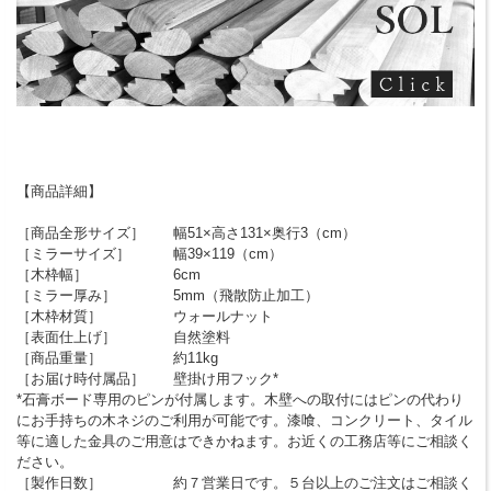
【商品詳細】
［商品全形サイズ］ 幅51×高さ131×奥行3（cm）
［ミラーサイズ］ 幅39×119（cm）
［木枠幅］ 6cm
［ミラー厚み］ 5mm（飛散防止加工）
［木枠材質］ ウォールナット
［表面仕上げ］ 自然塗料
［商品重量］ 約11kg
［お届け時付属品］ 壁掛け用フック*
*石膏ボード専用のピンが付属します。木壁への取付にはピンの代わり
にお手持ちの木ネジのご利用が可能です。漆喰、コンクリート、タイル
等に適した金具のご用意はできかねます。お近くの工務店等にご相談く
ださい。
［製作日数］ 約７営業日です。５台以上のご注文はご相談く