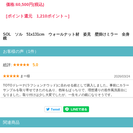
価格:
60,500円
(税込)
[ポイント還元 1,210ポイント～]
SOL ソル 51x131cm ウォールナット材 姿見 壁掛けミラー 全身
鏡
お客様の声（1件）
総評:
5.0
まー様
2026/03/24
TOTOドレーナ(ラフシェンナウッド)に合わせる鏡として購入しました。事前にカラー
サンプルを取り寄せできたのもあり、色味もばっちりで、理想通りの造作風洗面台に
なりました。取り付けは少し大変でしたが、一生モノの鏡になりそうです。
関連商品