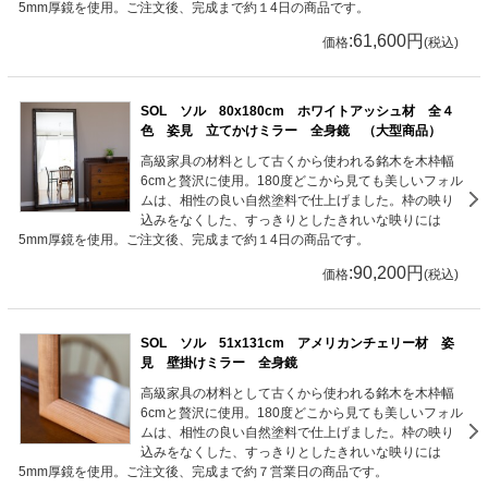
5mm厚鏡を使用。ご注文後、完成まで約１4日の商品です。
:61,600円
価格
(税込)
SOL ソル 80x180cm ホワイトアッシュ材 全４
色 姿見 立てかけミラー 全身鏡 （大型商品）
高級家具の材料として古くから使われる銘木を木枠幅
6cmと贅沢に使用。180度どこから見ても美しいフォル
ムは、相性の良い自然塗料で仕上げました。枠の映り
込みをなくした、すっきりとしたきれいな映りには
5mm厚鏡を使用。ご注文後、完成まで約１4日の商品です。
:90,200円
価格
(税込)
SOL ソル 51x131cm アメリカンチェリー材 姿
見 壁掛けミラー 全身鏡
高級家具の材料として古くから使われる銘木を木枠幅
6cmと贅沢に使用。180度どこから見ても美しいフォル
ムは、相性の良い自然塗料で仕上げました。枠の映り
込みをなくした、すっきりとしたきれいな映りには
5mm厚鏡を使用。ご注文後、完成まで約７営業日の商品です。