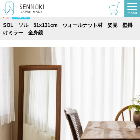
TOP
>
ソルシリーズ
>
全身
PICK UP
8位
SOL ソル 51x131cm ウォールナット材 姿見 壁掛
けミラー 全身鏡