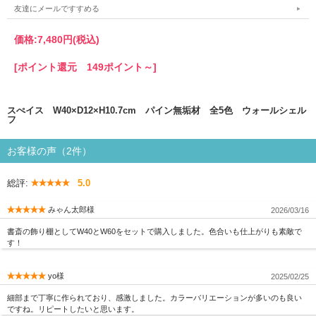
友達にメールですすめる
価格:
7,480円
(税込)
[ポイント還元 149ポイント～]
スぺイス W40×D12×H10.7cm パイン無垢材 全5色 ウォールシェル
フ
お客様の声（2件）
総評:
5.0
みゃん太郎様
2026/03/16
書斎の飾り棚としてW40とW60をセットで購入しました。色合いも仕上がりも素敵で
す！
yo様
2025/02/25
細部まで丁寧に作られており、感激しました。カラーバリエーションが多いのも良い
ですね。リピートしたいと思います。