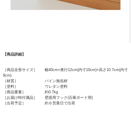
【商品詳細】
［商品全形サイズ］ 幅40cm×奥行12cm(内寸10cm)×高さ10.7cm(内寸
9cm)
［材質］ パイン無垢材
［塗料］ ウレタン塗料
［商品重量］ 約0.7kg
［お届け時付属品］ 壁面用フック(石膏ボード用)
［出荷予定］ 約６営業日で出荷