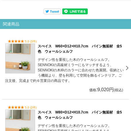
関連商品
5.0 (3件)
スぺイス W60×D12×H10.7cm パイン無垢材 全5
色 ウォールシェルフ
デザイン性を重視した木のウォールシェルフ。
SENNOKIの高級材ミラーにもマッチするよう、
SENNOKIの木枠のカラーに合わせた色展開。収納とい
う機能より、壁を利用して空間を飾るインテリア。ご
注文後、完成まで約６営業日の商品です。
:9,020円
価格
(税込)
5.0 (2件)
スぺイス W80×D12×H10.7cm パイン無垢材 全5
色 ウォールシェルフ
デザイン性を重視した木のウォールシェルフ。