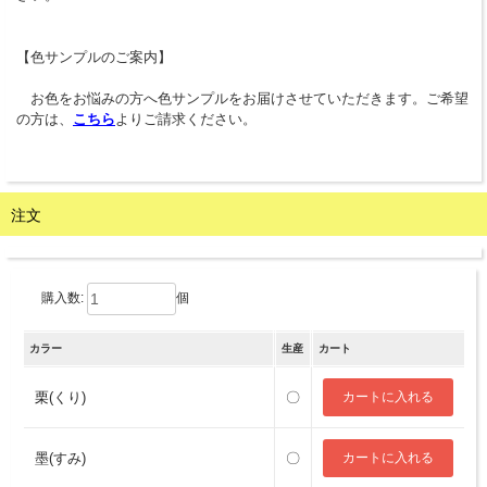
【色サンプルのご案内】
お色をお悩みの方へ色サンプルをお届けさせていただきます。ご希望
の方は、
こちら
よりご請求ください。
注文
購入数:
個
カラー
生産
カート
栗(くり)
〇
墨(すみ)
〇