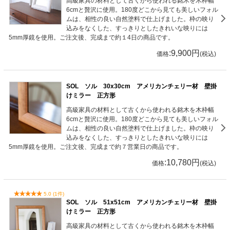
高級家具の材料として古くから使われる銘木を木枠幅
6cmと贅沢に使用。180度どこから見ても美しいフォル
ムは、相性の良い自然塗料で仕上げました。枠の映り
込みをなくした、すっきりとしたきれいな映りには
5mm厚鏡を使用。ご注文後、完成まで約１4日の商品です。
:9,900円
価格
(税込)
SOL ソル 30x30cm アメリカンチェリー材 壁掛
けミラー 正方形
高級家具の材料として古くから使われる銘木を木枠幅
6cmと贅沢に使用。180度どこから見ても美しいフォル
ムは、相性の良い自然塗料で仕上げました。枠の映り
込みをなくした、すっきりとしたきれいな映りには
5mm厚鏡を使用。ご注文後、完成まで約７営業日の商品です。
:10,780円
価格
(税込)
5.0 (1件)
SOL ソル 51x51cm アメリカンチェリー材 壁掛
けミラー 正方形
高級家具の材料として古くから使われる銘木を木枠幅