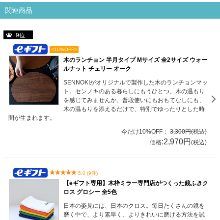
関連商品
9位
<10%OFF>
木のランチョン 半月タイプ Mサイズ 全2サイズ ウォー
ルナット チェリー オーク
SENNOKIがオリジナルで製作した木のランチョンマッ
ト。センノキのある暮らしにもうひとつ、木の温もり
を感じてみませんか。普段使いにもおもてなしにも、
木の温もりを添えるだけで、特別でゆったりとした時
間が生まれます。
今だけ10%OFF：
3,300円(税込)
:2,970円
価格
(税込)
5.0 (9件)
【eギフト専用】木枠ミラー専門店がつくった鏡ふきク
ロス グロシー 全5色
日本の姿見には、日本のクロス。毎日たくさんの鏡を
磨く中で、より素早く、よりきれいに磨ける方法を試