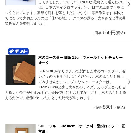
してきました。そしてSENNOKIが最終的に選んだの
は、日本のマイクロファイバー。日本の工場で丁寧に
つくられています。素早く汚れを落とすだけでなく、 毎日作業をする私た
ちにとって大切だったのは「使い心地」。クロスの厚み、大きさなど手の馴
染み良さを重視しました。
:660円
価格
(税込)
木のコースター 四角 11cm ウォールナット チェリー
オーク
SENNOKIがオリジナルで製作した木のコースター。セ
ンノキのある暮らしにもうひとつ、木の温もりを感じ
てみませんか。シンプルな木のコースターは、
11cm×11cmと少し大きめのサイズ。カップと合わせる
と程より余白が生まれます。普段使いにもおもてなしにも、木の温もりを添
えるだけで、特別でゆったりとした時間が生まれます。
:880円
価格
(税込)
SOL ソル 30x30cm オーク材 壁掛けミラー 正
方形