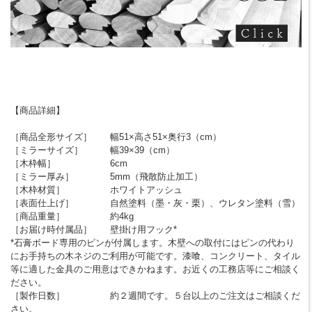
【商品詳細】
［商品全形サイズ］ 幅51×高さ51×奥行3（cm）
［ミラーサイズ］ 幅39×39（cm）
［木枠幅］ 6cm
［ミラー厚み］ 5mm（飛散防止加工）
［木枠材質］ ホワイトアッシュ
［表面仕上げ］ 自然塗料（墨・灰・栗）、ウレタン塗料（雪）
［商品重量］ 約4kg
［お届け時付属品］ 壁掛け用フック*
*石膏ボード専用のピンが付属します。木壁への取付にはピンの代わり
にお手持ちの木ネジのご利用が可能です。漆喰、コンクリート、タイル
等に適した金具のご用意はできかねます。お近くの工務店等にご相談く
ださい。
［製作日数］ 約２週間です。５台以上のご注文はご相談くだ
さい。