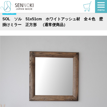
TOP
>
ソルシリーズ
>
正方形
PICK UP
SOL ソル 51x51cm ホワイトアッシュ材 全４色 壁
掛けミラー 正方形 （通常便商品）