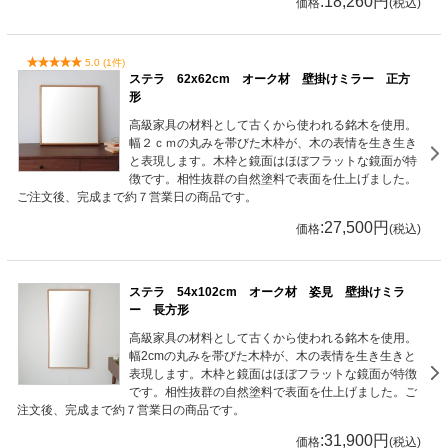
:18,260円
価格
(税込)
5.0 (1件)
ステラ 62x62cm オーク材 壁掛けミラー 正方
形
高級家具の材料として古くから使われる銘木を使用。
幅２ｃｍの丸みを帯びた木枠が、木の表情を生き生き
と表現します。木枠と鏡面はほぼフラットな鏡面が特
徴です。相性抜群の自然塗料で表面を仕上げました。
ご注文後、完成まで約７営業日の商品です。
:27,500円
価格
(税込)
ステラ 54x102cm オーク材 姿見 壁掛けミラ
ー 長方形
高級家具の材料として古くから使われる銘木を使用。
幅2cmの丸みを帯びた木枠が、木の表情を生き生きと
表現します。木枠と鏡面はほぼフラットな鏡面が特徴
です。相性抜群の自然塗料で表面を仕上げました。ご
注文後、完成まで約７営業日の商品です。
:31,900円
価格
(税込)