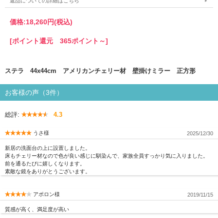
返品についての詳細はこちら
価格:
18,260円
(税込)
[ポイント還元 365ポイント～]
ステラ 44x44cm アメリカンチェリー材 壁掛けミラー 正方形
お客様の声（3件）
総評:
4.3
うさ様
2025/12/30
新居の洗面台の上に設置しました。
床もチェリー材なので色が良い感じに馴染んで、家族全員すっかり気に入りました。
前を通るたびに嬉しくなります。
素敵な鏡をありがとうございます。
アポロン様
2019/11/15
質感が高く、満足度が高い