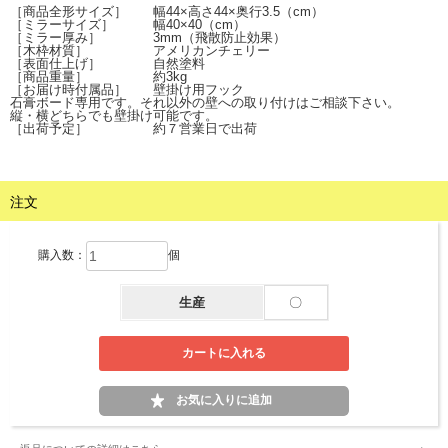
［商品全形サイズ］ 幅44×高さ44×奥行3.5（cm）
［ミラーサイズ］ 幅40×40（cm）
［ミラー厚み］ 3mm（飛散防止効果）
［木枠材質］ アメリカンチェリー
［表面仕上げ］ 自然塗料
［商品重量］ 約3kg
［お届け時付属品］ 壁掛け用フック
石膏ボード専用です。それ以外の壁への取り付けはご相談下さい。
縦・横どちらでも壁掛け可能です。
［出荷予定］ 約７営業日で出荷
注文
購入数：
個
生産
〇