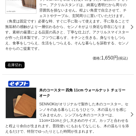
リー。アクリルスタンドは、綺麗な透明だから周りの
雰囲気を損ないません。程よい角度で自立させて、チ
ェストやテーブル、玄関周りに置いていただけます。
（角度は固定です）必要な時、すぐに手に取って使えます。手に取ることで
無垢材の感触がより一層伝わるから、センノキがより身近な存在になりま
す。素材の厳選による品質の高さと、丁寧な仕上げ。アクリルスマイスター
が作った日本製です。フツウに暮らす、キチンと生きる。身なりをしつら
え、食事をしつらえ、生活をしつらえる。そんな暮らしを謳歌する、センノ
キからのご提案です。
:1,650円
価格
(税込)
在庫切れ
木のコースター 四角 11cm ウォールナット チェリー
オーク
SENNOKIがオリジナルで製作した木のコースター。セ
ンノキのある暮らしにもうひとつ、木の温もりを感じ
てみませんか。シンプルな木のコースターは、
11cm×11cmと少し大きめのサイズ。カップと合わせる
と程より余白が生まれます。普段使いにもおもてなしにも、木の温もりを添
えるだけで、特別でゆったりとした時間が生まれます。