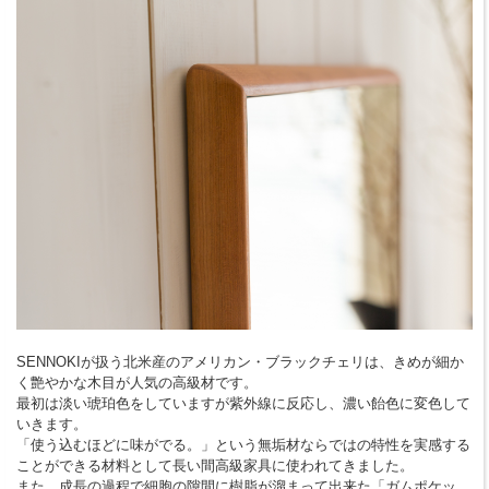
SENNOKIが扱う北米産のアメリカン・ブラックチェリは、きめが細か
く艶やかな木目が人気の高級材です。
最初は淡い琥珀色をしていますが紫外線に反応し、濃い飴色に変色して
いきます。
「使う込むほどに味がでる。」という無垢材ならではの特性を実感する
ことができる材料として長い間高級家具に使われてきました。
また、成長の過程で細胞の隙間に樹脂が溜まって出来た「ガムポケッ