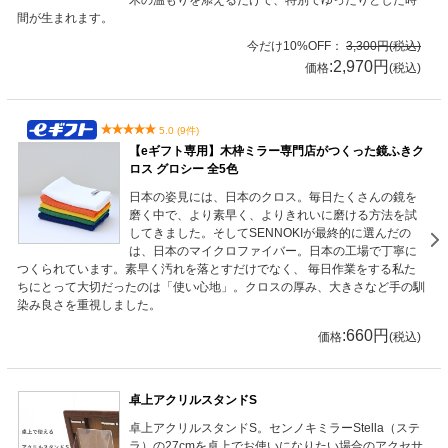
間が生まれます。
今だけ10%OFF：
3,300円(税込)
:2,970円
価格
(税込)
5.0 (9件)
【eギフト専用】木枠ミラー専門店がつくった鏡ふきク
ロス グロシー 全5色
日本の姿見には、日本のクロス。毎日たくさんの鏡を
磨く中で、より素早く、よりきれいに磨ける方法を試
してきました。そしてSENNOKIが最終的に選んだの
は、日本のマイクロファイバー。日本の工場で丁寧に
つくられています。素早く汚れを落とすだけでなく、 毎日作業をする私た
ちにとって大切だったのは「使い心地」。クロスの厚み、大きさなど手の馴
染み良さを重視しました。
:660円
価格
(税込)
卓上アクリルスタンドS
卓上アクリルスタンドS。センノキミラーStella（ステ
ラ）の27cmを卓上でお使いになりたい場合のアクセサ