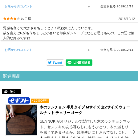
お店からのコメント
2019/11/19
ねこ様
2018/12/12
質感も良くて大きさもちょうどよく概ね気に入っています。
欲を言えばRがもうちょっと小さいと印象がシャープになると思うものの、この辺は個
人的な好みですね
お店からのコメント
2018/12/14
関連商品
9位
<10%OFF>
木のランチョン 半月タイプ Mサイズ 全2サイズ ウォー
ルナット チェリー オーク
SENNOKIがオリジナルで製作した木のランチョンマッ
ト。センノキのある暮らしにもうひとつ、木の温もり
を感じてみませんか。普段使いにもおもてなしにも、
木の温もりを添えるだけで、特別でゆったりとした時