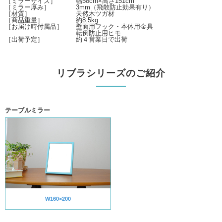
［ミラーサイズ］ 幅58cm×高さ151cm
［ミラー厚み］ 3mm（飛散防止効果有り）
［材質］ 天然木ツガ材
［商品重量］ 約8.5kg
［お届け時付属品］ 壁面用フック・本体用金具
転倒防止用ヒモ
［出荷予定］ 約４営業日で出荷
リブラシリーズのご紹介
テーブルミラー
W160×200