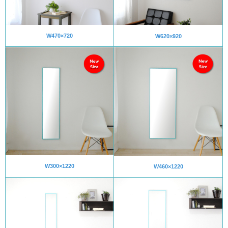
W470×720
W620×920
W300×1220
W460×1220