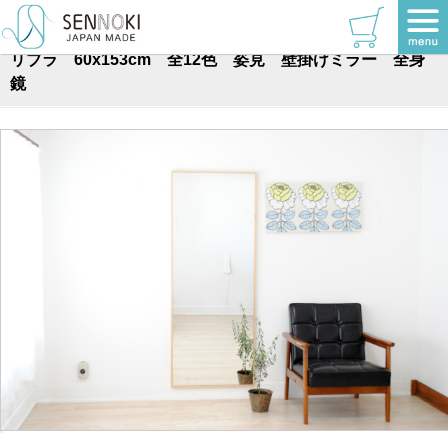
TOP
>
壁掛けミラー
>
全身
リブラ 60x153cm 全12色 姿見 壁掛けミラー 全身
鏡