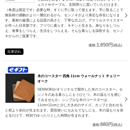
ェストやテーブル、玄関周りに置いていただけます。
（角度は固定です）必要な時、すぐに手に取って使えます。手に取ることで
無垢材の感触がより一層伝わるから、センノキがより身近な存在になりま
す。素材の厳選による品質の高さと、丁寧な仕上げ。アクリルスマイスター
が作った日本製です。フツウに暮らす、キチンと生きる。身なりをしつら
え、食事をしつらえ、生活をしつらえる。そんな暮らしを謳歌する、センノ
キからのご提案です。
:1,650円
価格
(税込)
在庫切れ
木のコースター 四角 11cm ウォールナット チェリー
オーク
SENNOKIがオリジナルで製作した木のコースター。セ
ンノキのある暮らしにもうひとつ、木の温もりを感じ
てみませんか。シンプルな木のコースターは、
11cm×11cmと少し大きめのサイズ。カップと合わせる
と程より余白が生まれます。普段使いにもおもてなしにも、木の温もりを添
えるだけで、特別でゆったりとした時間が生まれます。
:880円
価格
(税込)