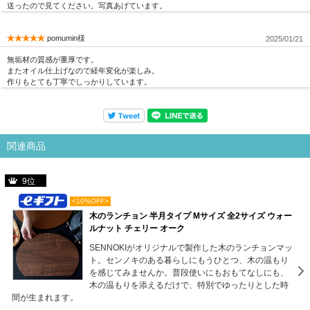
送ったので見てください。写真あげています。
pomumin様
2025/01/21
無垢材の質感が重厚です。
またオイル仕上げなので経年変化が楽しみ。
作りもとても丁寧でしっかりしています。
関連商品
9位
<10%OFF>
木のランチョン 半月タイプ Mサイズ 全2サイズ ウォー
ルナット チェリー オーク
SENNOKIがオリジナルで製作した木のランチョンマッ
ト。センノキのある暮らしにもうひとつ、木の温もり
を感じてみませんか。普段使いにもおもてなしにも、
木の温もりを添えるだけで、特別でゆったりとした時
間が生まれます。