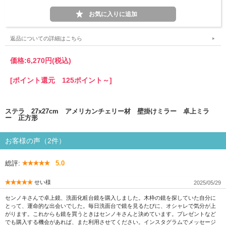
返品についての詳細はこちら
価格:
6,270円
(税込)
[ポイント還元 125ポイント～]
ステラ 27x27cm アメリカンチェリー材 壁掛けミラー 卓上ミラ
ー 正方形
お客様の声（2件）
総評:
5.0
せい様
2025/05/29
センノキさんで卓上鏡、洗面化粧台鏡を購入しました。木枠の鏡を探していた自分に
とって、運命的な出会いでした。毎日洗面台で鏡を見るたびに、オシャレで気分が上
がります。これからも鏡を買うときはセンノキさんと決めています。プレゼントなど
でも購入する機会があれば、また利用させてください。インスタグラムでメッセージ