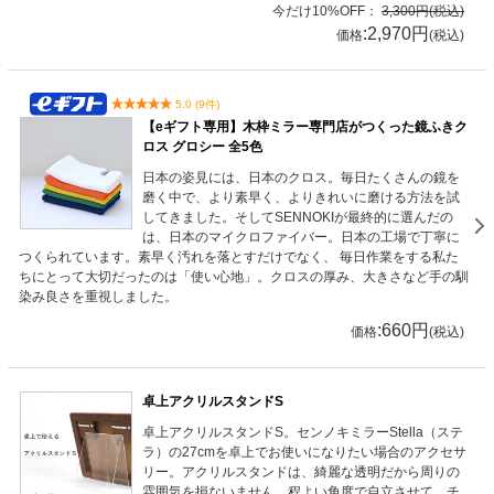
今だけ10%OFF：
3,300円(税込)
:2,970円
価格
(税込)
5.0 (9件)
【eギフト専用】木枠ミラー専門店がつくった鏡ふきク
ロス グロシー 全5色
日本の姿見には、日本のクロス。毎日たくさんの鏡を
磨く中で、より素早く、よりきれいに磨ける方法を試
してきました。そしてSENNOKIが最終的に選んだの
は、日本のマイクロファイバー。日本の工場で丁寧に
つくられています。素早く汚れを落とすだけでなく、 毎日作業をする私た
ちにとって大切だったのは「使い心地」。クロスの厚み、大きさなど手の馴
染み良さを重視しました。
:660円
価格
(税込)
卓上アクリルスタンドS
卓上アクリルスタンドS。センノキミラーStella（ステ
ラ）の27cmを卓上でお使いになりたい場合のアクセサ
リー。アクリルスタンドは、綺麗な透明だから周りの
雰囲気を損ないません。程よい角度で自立させて、チ