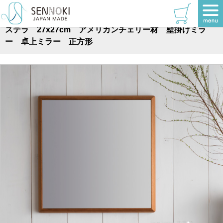
TOP
>
壁掛けミラー
>
正方形
ステラ 27x27cm アメリカンチェリー材 壁掛けミラ
ー 卓上ミラー 正方形