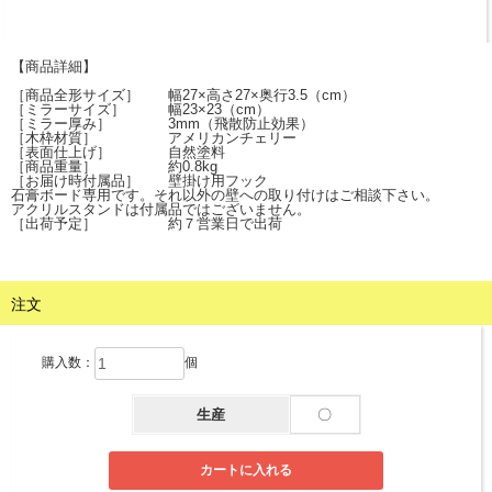
【商品詳細】
［商品全形サイズ］ 幅27×高さ27×奥行3.5（cm）
［ミラーサイズ］ 幅23×23（cm）
［ミラー厚み］ 3mm（飛散防止効果）
［木枠材質］ アメリカンチェリー
［表面仕上げ］ 自然塗料
［商品重量］ 約0.8kg
［お届け時付属品］ 壁掛け用フック
石膏ボード専用です。それ以外の壁への取り付けはご相談下さい。
アクリルスタンドは付属品ではございません。
［出荷予定］ 約７営業日で出荷
注文
購入数：
個
生産
〇