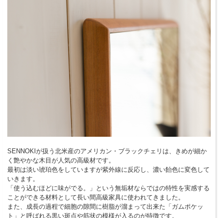
SENNOKIが扱う北米産のアメリカン・ブラックチェリは、きめが細か
く艶やかな木目が人気の高級材です。
最初は淡い琥珀色をしていますが紫外線に反応し、濃い飴色に変色して
いきます。
「使う込むほどに味がでる。」という無垢材ならではの特性を実感する
ことができる材料として長い間高級家具に使われてきました。
また、成長の過程で細胞の隙間に樹脂が溜まって出来た「ガムポケッ
ト」と呼ばれる黒い斑点や筋状の模様が入るのが特徴です。