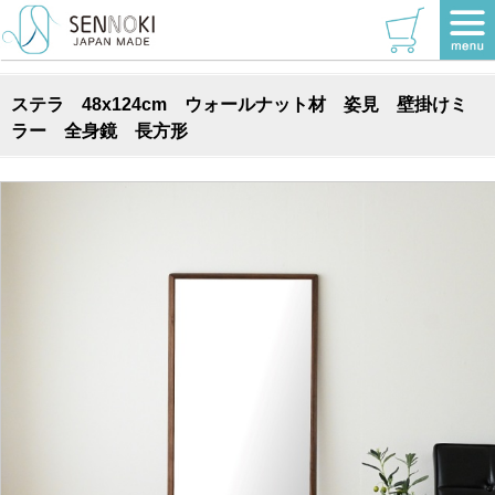
TOP
>
壁掛けミラー
>
長方形
ステラ 48x124cm ウォールナット材 姿見 壁掛けミ
ラー 全身鏡 長方形