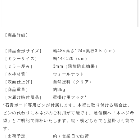
【商品詳細】
［商品全形サイズ］ 幅48×高さ124×奥行3.5（cm）
［ミラーサイズ］ 幅44×120（cm）
［ミラー厚み］ 3mm（飛散防止効果）
［木枠材質］ ウォールナット
［表面仕上げ］ 自然塗料（クリア）
［商品重量］ 約8kg
［お届け時付属品］ 壁掛け用フック*
*石膏ボード専用ピンが付属します。木壁に取り付ける場合は、
ピンの代わりに木ネジのご利用が可能です。通信欄へ「木ネジ希
望」とご明記で同梱いたします。縦・横どちらでも壁掛け可能で
す。
［出荷予定］ 約７営業日で出荷