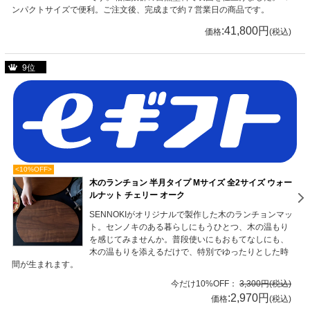
ンパクトサイズで便利。ご注文後、完成まで約７営業日の商品です。
:41,800円
価格
(税込)
9位
<10%OFF>
木のランチョン 半月タイプ Mサイズ 全2サイズ ウォー
ルナット チェリー オーク
SENNOKIがオリジナルで製作した木のランチョンマッ
ト。センノキのある暮らしにもうひとつ、木の温もり
を感じてみませんか。普段使いにもおもてなしにも、
木の温もりを添えるだけで、特別でゆったりとした時
間が生まれます。
今だけ10%OFF：
3,300円(税込)
:2,970円
価格
(税込)