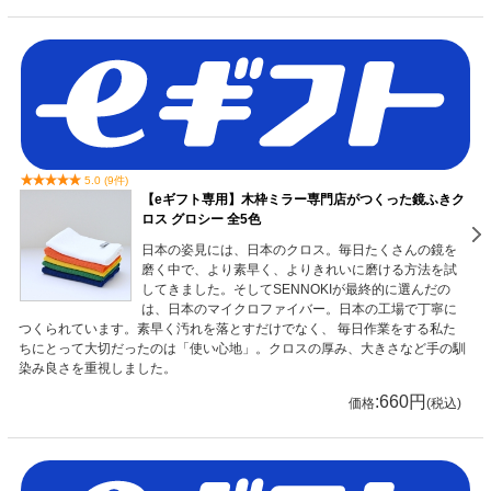
5.0 (9件)
【eギフト専用】木枠ミラー専門店がつくった鏡ふきク
ロス グロシー 全5色
日本の姿見には、日本のクロス。毎日たくさんの鏡を
磨く中で、より素早く、よりきれいに磨ける方法を試
してきました。そしてSENNOKIが最終的に選んだの
は、日本のマイクロファイバー。日本の工場で丁寧に
つくられています。素早く汚れを落とすだけでなく、 毎日作業をする私た
ちにとって大切だったのは「使い心地」。クロスの厚み、大きさなど手の馴
染み良さを重視しました。
:660円
価格
(税込)