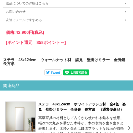
返品についての詳細はこちら
お問い合わせ
友達にメールですすめる
価格:
42,900円
(税込)
[ポイント還元 858ポイント～]
ステラ 48x124cm ウォールナット材 姿見 壁掛けミラー 全身鏡
長方形
関連商品
ステラ 48x124cm ホワイトアッシュ材 全4色 姿
見 壁掛けミラー 全身鏡 長方形 （通常便商品）
高級家具の材料として古くから使われる銘木を使用。
幅2cmの丸みを帯びた木枠が、木の表情を生き生きと
表現します。木枠と鏡面はほぼフラットな鏡面が特徴