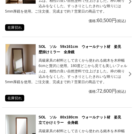
ムは、相性の良い自然塗料で仕上げました。枠の映り
込みをなくした、すっきりとしたきれいな映りには
5mm厚鏡を使用。ご注文後、完成まで約７営業日の商品です。
:60,500円
価格
(税込)
在庫切れ
SOL ソル 59x161cm ウォールナット材 姿見
壁掛けミラー 全身鏡
高級家具の材料として古くから使われる銘木を木枠幅
6cmと贅沢に使用。180度どこから見ても美しいフォル
ムは、相性の良い自然塗料で仕上げました。枠の映り
込みをなくした、すっきりとしたきれいな映りには
5mm厚鏡を使用。ご注文後、完成まで約７営業日の商品です。
:72,600円
価格
(税込)
在庫切れ
SOL ソル 80x180cm ウォールナット材 姿見
立てかけミラー 全身鏡
高級家具の材料として古くから使われる銘木を木枠幅