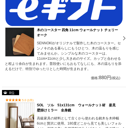
木のコースター 四角 11cm ウォールナット チェリー
オーク
SENNOKIがオリジナルで製作した木のコースター。セ
ンノキのある暮らしにもうひとつ、木の温もりを感じ
てみませんか。シンプルな木のコースターは、
11cm×11cmと少し大きめのサイズ。カップと合わせる
と程より余白が生まれます。普段使いにもおもてなしにも、木の温もりを添
えるだけで、特別でゆったりとした時間が生まれます。
:880円
価格
(税込)
8位
5.0 (1件)
SOL ソル 51x131cm ウォールナット材 姿見
壁掛けミラー 全身鏡
高級家具の材料として古くから使われる銘木を木枠幅
6cmと贅沢に使用。180度どこから見ても美しいフォル