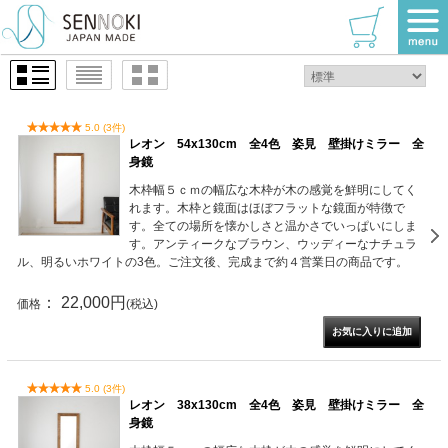
TOP
>
レオンシリーズ
>
長方形
1 / 1ページ
（全4件）
5.0 (3件)
レオン 54x130cm 全4色 姿見 壁掛けミラー 全
身鏡
木枠幅５ｃｍの幅広な木枠が木の感覚を鮮明にしてく
れます。木枠と鏡面はほぼフラットな鏡面が特徴で
す。全ての場所を懐かしさと温かさでいっぱいにしま
す。アンティークなブラウン、ウッディーなナチュラ
ル、明るいホワイトの3色。ご注文後、完成まで約４営業日の商品です。
： 22,000円
価格
(税込)
5.0 (3件)
レオン 38x130cm 全4色 姿見 壁掛けミラー 全
身鏡