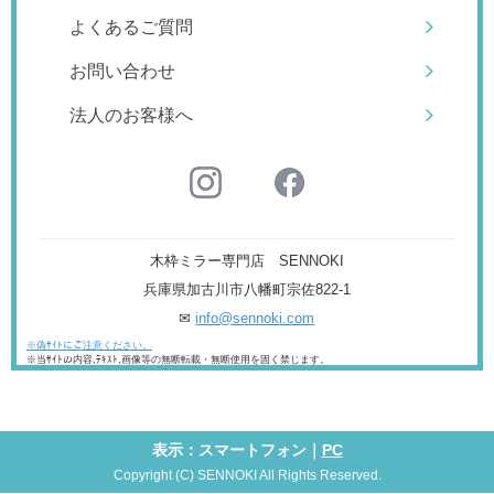
よくあるご質問
お問い合わせ
法人のお客様へ
木枠ミラー専門店 SENNOKI
兵庫県加古川市八幡町宗佐822-1
✉
info@sennoki.com
※偽ｻｲﾄにご注意ください。
※当ｻｲﾄの内容,ﾃｷｽﾄ,画像等の無断転載・無断使用を固く禁じます。
表示：スマートフォン｜
PC
Copyright (C) SENNOKI All Rights Reserved.