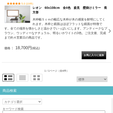
5.0 (10件)
レオン 60x108cm 全4色 姿見 壁掛けミラー 長
方形
木枠幅５ｃｍの幅広な木枠が木の感覚を鮮明にしてく
れます。木枠と鏡面はほぼフラットな鏡面が特徴で
す。全ての場所を懐かしさと温かさでいっぱいにします。アンティークなブ
ラウン、ウッディーなナチュラル、明るいホワイトの3色。ご注文後、完成
まで約４営業日の商品です。
： 18,700円
価格
(税込)
1 / 1ページ
（全4件）
商品検索
キーワード検索