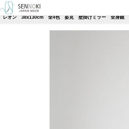
TOP
>
壁掛けミラー
>
全身
レオン 38x130cm 全4色 姿見 壁掛けミラー 全身鏡