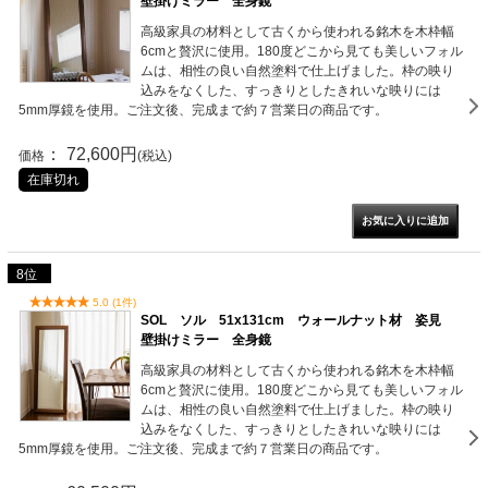
壁掛けミラー 全身鏡
高級家具の材料として古くから使われる銘木を木枠幅
6cmと贅沢に使用。180度どこから見ても美しいフォル
ムは、相性の良い自然塗料で仕上げました。枠の映り
込みをなくした、すっきりとしたきれいな映りには
5mm厚鏡を使用。ご注文後、完成まで約７営業日の商品です。
： 72,600円
価格
(税込)
在庫切れ
8位
5.0 (1件)
SOL ソル 51x131cm ウォールナット材 姿見
壁掛けミラー 全身鏡
高級家具の材料として古くから使われる銘木を木枠幅
6cmと贅沢に使用。180度どこから見ても美しいフォル
ムは、相性の良い自然塗料で仕上げました。枠の映り
込みをなくした、すっきりとしたきれいな映りには
5mm厚鏡を使用。ご注文後、完成まで約７営業日の商品です。