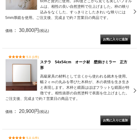
6cmと贅沢に使用。180度どこから見ても美しいフォル
ムは、相性の良い自然塗料で仕上げました。枠の映り
込みをなくした、すっきりとしたきれいな映りには
5mm厚鏡を使用。ご注文後、完成まで約７営業日の商品です。
： 30,800円
価格
(税込)
5.0 (1件)
ステラ 54x54cm オーク材 壁掛けミラー 正方
形
高級家具の材料として古くから使われる銘木を使用。
幅２ｃｍの丸みを帯びた木枠が、木の表情を生き生き
と表現します。木枠と鏡面はほぼフラットな鏡面が特
徴です。相性抜群の自然塗料で表面を仕上げました。
ご注文後、完成まで約７営業日の商品です。
： 20,900円
価格
(税込)
5.0 (1件)