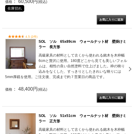
： 60,500円
価格
(税込)
在庫切れ
4.5 (2件)
SOL ソル 65x89cm ウォールナット材 壁掛けミ
ラー 長方形
高級家具の材料として古くから使われる銘木を木枠幅
6cmと贅沢に使用。180度どこから見ても美しいフォル
ムは、相性の良い自然塗料で仕上げました。枠の映り
込みをなくした、すっきりとしたきれいな映りには
5mm厚鏡を使用。ご注文後、完成まで約７営業日の商品です。
： 48,400円
価格
(税込)
SOL ソル 51x51cm ウォールナット材 壁掛けミ
ラー 正方形
高級家具の材料として古くから使われる銘木を木枠幅