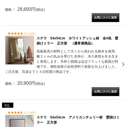
： 28,600円
価格
(税込)
5.0 (3件)
ステラ 54x54cm ホワイトアッシュ材 全4色 壁
掛けミラー 正方形 （通常便商品）
高級家具の材料として古くから使われる銘木を使用。
幅２ｃｍの丸みを帯びた木枠が、木の表情を生き生き
と表現します。木枠と鏡面はほぼフラットな鏡面が特
徴です。相性抜群の自然塗料で表面を仕上げました。
ご注文後、完成まで１４日程度の商品です。
： 20,900円
価格
(税込)
4位
4.7 (3件)
ステラ 54x54cm アメリカンチェリー材 壁掛けミ
ラー 正方形