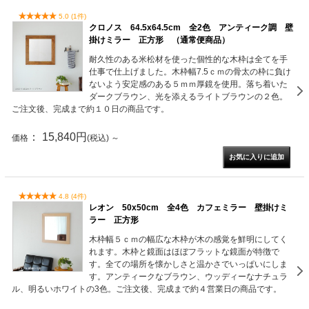
5.0 (1件)
クロノス 64.5x64.5cm 全2色 アンティーク調 壁
掛けミラー 正方形 （通常便商品）
耐久性のある米松材を使った個性的な木枠は全てを手
仕事で仕上げました。木枠幅7.5ｃｍの骨太の枠に負け
ないよう安定感のある５ｍｍ厚鏡を使用。落ち着いた
ダークブラウン、光を添えるライトブラウンの２色。
ご注文後、完成まで約１０日の商品です。
： 15,840円
価格
(税込)
～
4.8 (4件)
レオン 50x50cm 全4色 カフェミラー 壁掛けミ
ラー 正方形
木枠幅５ｃｍの幅広な木枠が木の感覚を鮮明にしてく
れます。木枠と鏡面はほぼフラットな鏡面が特徴で
す。全ての場所を懐かしさと温かさでいっぱいにしま
す。アンティークなブラウン、ウッディーなナチュラ
ル、明るいホワイトの3色。ご注文後、完成まで約４営業日の商品です。