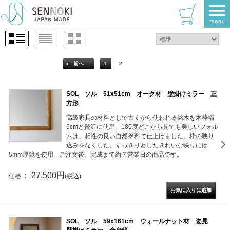
TOP
>
高さ
>
50～69cm
2 / 2ページ
（全37件）
前へ
1
2
SOL ソル 51x51cm オーク材 壁掛けミラー 正
方形
高級家具の材料として古くから使われる銘木を木枠幅
6cmと贅沢に使用。180度どこから見ても美しいフォル
ムは、相性の良い自然塗料で仕上げました。枠の映り
込みをなくした、すっきりとしたきれいな映りには
5mm厚鏡を使用。ご注文後、完成まで約７営業日の商品です。
： 27,500円
価格
(税込)
SOL ソル 59x161cm ウォールナット材 姿見