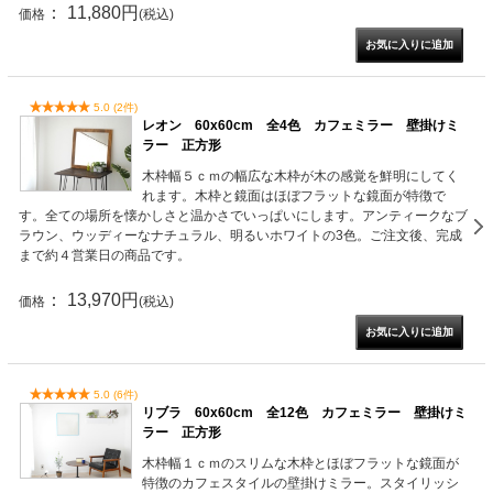
： 11,880円
価格
(税込)
5.0 (2件)
レオン 60x60cm 全4色 カフェミラー 壁掛けミ
ラー 正方形
木枠幅５ｃｍの幅広な木枠が木の感覚を鮮明にしてく
れます。木枠と鏡面はほぼフラットな鏡面が特徴で
す。全ての場所を懐かしさと温かさでいっぱいにします。アンティークなブ
ラウン、ウッディーなナチュラル、明るいホワイトの3色。ご注文後、完成
まで約４営業日の商品です。
： 13,970円
価格
(税込)
5.0 (6件)
リブラ 60x60cm 全12色 カフェミラー 壁掛けミ
ラー 正方形
木枠幅１ｃｍのスリムな木枠とほぼフラットな鏡面が
特徴のカフェスタイルの壁掛けミラー。スタイリッシ