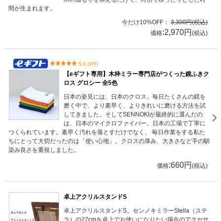
間が生まれます。
今だけ10%OFF：
3,300円(税込)
:2,970円
価格
(税込)
5.0 (9件)
【eギフト専用】木枠ミラー専門店がつくった鏡ふきク
ロス グロシー 全5色
日本の姿見には、日本のクロス。毎日たくさんの鏡を
磨く中で、より素早く、よりきれいに磨ける方法を試
してきました。そしてSENNOKIが最終的に選んだの
は、日本のマイクロファイバー。日本の工場で丁寧に
つくられています。素早く汚れを落とすだけでなく、 毎日作業をする私た
ちにとって大切だったのは「使い心地」。クロスの厚み、大きさなど手の馴
染み良さを重視しました。
:660円
価格
(税込)
卓上アクリルスタンドS
卓上アクリルスタンドS。センノキミラーStella（ステ
ラ）の27cmを卓上でお使いになりたい場合のアクセサ