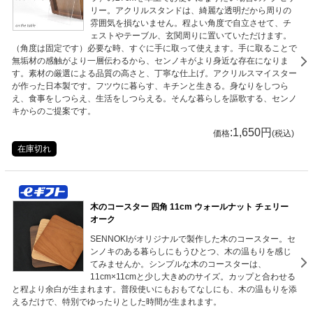
リー。アクリルスタンドは、綺麗な透明だから周りの
雰囲気を損ないません。程よい角度で自立させて、チ
ェストやテーブル、玄関周りに置いていただけます。
（角度は固定です）必要な時、すぐに手に取って使えます。手に取ることで
無垢材の感触がより一層伝わるから、センノキがより身近な存在になりま
す。素材の厳選による品質の高さと、丁寧な仕上げ。アクリルスマイスター
が作った日本製です。フツウに暮らす、キチンと生きる。身なりをしつら
え、食事をしつらえ、生活をしつらえる。そんな暮らしを謳歌する、センノ
キからのご提案です。
:1,650円
価格
(税込)
在庫切れ
木のコースター 四角 11cm ウォールナット チェリー
オーク
SENNOKIがオリジナルで製作した木のコースター。セ
ンノキのある暮らしにもうひとつ、木の温もりを感じ
てみませんか。シンプルな木のコースターは、
11cm×11cmと少し大きめのサイズ。カップと合わせる
と程より余白が生まれます。普段使いにもおもてなしにも、木の温もりを添
えるだけで、特別でゆったりとした時間が生まれます。