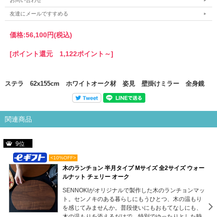
お問い合わせ
友達にメールですすめる
価格:
56,100円
(税込)
[ポイント還元 1,122ポイント～]
ステラ 62x155cm ホワイトオーク材 姿見 壁掛けミラー 全身鏡
関連商品
9位
<10%OFF>
木のランチョン 半月タイプ Mサイズ 全2サイズ ウォー
ルナット チェリー オーク
SENNOKIがオリジナルで製作した木のランチョンマッ
ト。センノキのある暮らしにもうひとつ、木の温もり
を感じてみませんか。普段使いにもおもてなしにも、
木の温もりを添えるだけで、特別でゆったりとした時