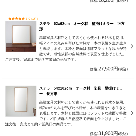
:18,260円
価格
(税込)
5.0 (1件)
ステラ 62x62cm オーク材 壁掛けミラー 正方
形
高級家具の材料として古くから使われる銘木を使用。
幅２ｃｍの丸みを帯びた木枠が、木の表情を生き生き
と表現します。木枠と鏡面はほぼフラットな鏡面が特
徴です。相性抜群の自然塗料で表面を仕上げました。
ご注文後、完成まで約７営業日の商品です。
:27,500円
価格
(税込)
ステラ 54x102cm オーク材 姿見 壁掛けミラ
ー 長方形
高級家具の材料として古くから使われる銘木を使用。
幅2cmの丸みを帯びた木枠が、木の表情を生き生きと
表現します。木枠と鏡面はほぼフラットな鏡面が特徴
です。相性抜群の自然塗料で表面を仕上げました。ご
注文後、完成まで約７営業日の商品です。
:31,900円
価格
(税込)