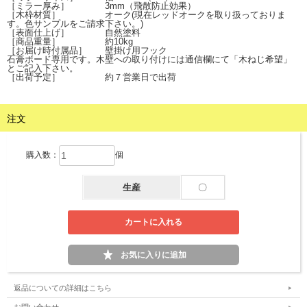
［ミラー厚み］ 3mm（飛散防止効果）
［木枠材質］ オーク(現在レッドオークを取り扱っておりま
す。色サンプルをご請求下さい。)
［表面仕上げ］ 自然塗料
［商品重量］ 約10kg
［お届け時付属品］ 壁掛け用フック
石膏ボード専用です。木壁への取り付けには通信欄にて「木ねじ希望」
とご記入下さい。
［出荷予定］ 約７営業日で出荷
注文
購入数：
個
生産
〇
返品についての詳細はこちら