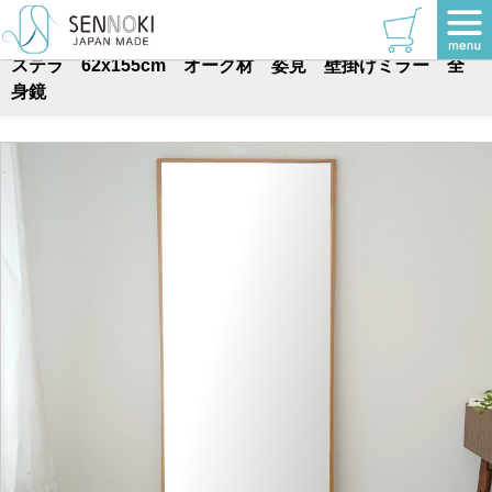
TOP
>
ステラシリーズ
ステラ 62x155cm オーク材 姿見 壁掛けミラー 全
身鏡