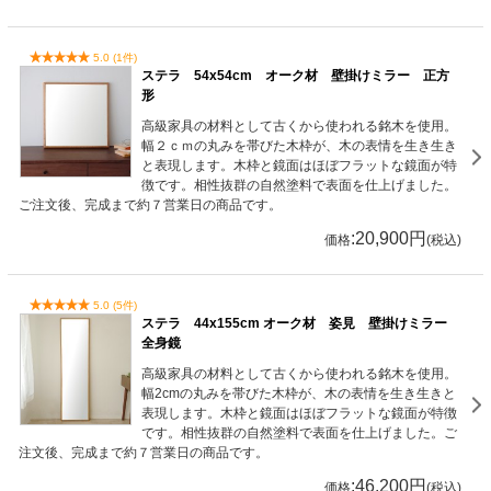
5.0 (1件)
ステラ 54x54cm オーク材 壁掛けミラー 正方
形
高級家具の材料として古くから使われる銘木を使用。
幅２ｃｍの丸みを帯びた木枠が、木の表情を生き生き
と表現します。木枠と鏡面はほぼフラットな鏡面が特
徴です。相性抜群の自然塗料で表面を仕上げました。
ご注文後、完成まで約７営業日の商品です。
:20,900円
価格
(税込)
5.0 (5件)
ステラ 44x155cm オーク材 姿見 壁掛けミラー
全身鏡
高級家具の材料として古くから使われる銘木を使用。
幅2cmの丸みを帯びた木枠が、木の表情を生き生きと
表現します。木枠と鏡面はほぼフラットな鏡面が特徴
です。相性抜群の自然塗料で表面を仕上げました。ご
注文後、完成まで約７営業日の商品です。
:46,200円
価格
(税込)