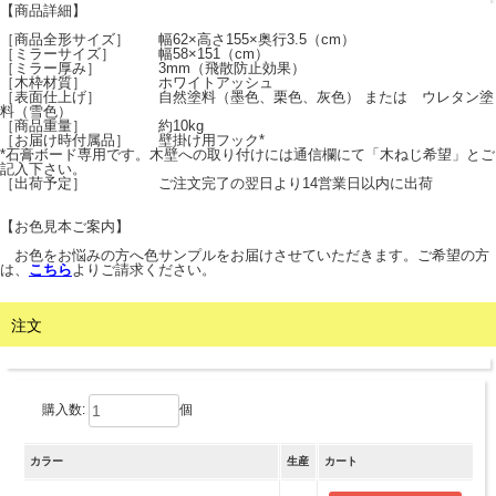
【商品詳細】
［商品全形サイズ］ 幅62×高さ155×奥行3.5（cm）
［ミラーサイズ］ 幅58×151（cm）
［ミラー厚み］ 3mm（飛散防止効果）
［木枠材質］ ホワイトアッシュ
［表面仕上げ］ 自然塗料（墨色、栗色、灰色） または ウレタン塗
料（雪色）
［商品重量］ 約10kg
［お届け時付属品］ 壁掛け用フック*
*石膏ボード専用です。木壁への取り付けには通信欄にて「木ねじ希望」とご
記入下さい。
［出荷予定］ ご注文完了の翌日より14営業日以内に出荷
【お色見本ご案内】
お色をお悩みの方へ色サンプルをお届けさせていただきます。ご希望の方
は、
こちら
よりご請求ください。
注文
購入数:
個
カラー
生産
カート