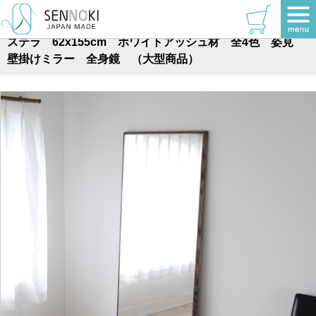
TOP
>
ステラシリーズ
>
全身
ステラ 62x155cm ホワイトアッシュ材 全4色 姿見
壁掛けミラー 全身鏡 （大型商品）