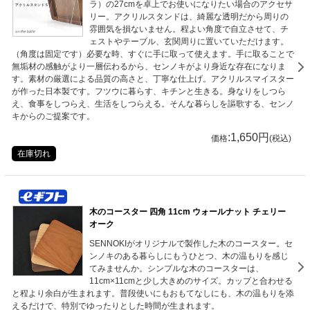
ラ）の27cmを卓上でお使いになりたい場合のアクセサ
リー。アクリルスタンドは、綺麗な透明だから周りの
雰囲気を損ないません。程よい角度で自立させて、チ
ェストやテーブル、玄関周りに置いていただけます。
（角度は固定です）必要な時、すぐに手に取って使えます。手に取ることで
無垢材の感触がより一層伝わるから、センノキがより身近な存在になりま
す。素材の厳選による品質の高さと、丁寧な仕上げ。アクリルスマイスター
が作った日本製です。フツウに暮らす、キチンと生きる。身なりをしつら
え、食事をしつらえ、生活をしつらえる。そんな暮らしを謳歌する、センノ
キからのご提案です。
:1,650円
価格
(税込)
在庫切れ
木のコースター 四角 11cm ウォールナット チェリー
オーク
SENNOKIがオリジナルで製作した木のコースター。セ
ンノキのある暮らしにもうひとつ、木の温もりを感じ
てみませんか。シンプルな木のコースターは、
11cm×11cmと少し大きめのサイズ。カップと合わせる
と程より余白が生まれます。普段使いにもおもてなしにも、木の温もりを添
えるだけで、特別でゆったりとした時間が生まれます。