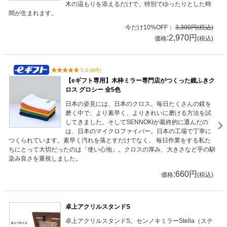
木の温もりを添えるだけで、特別でゆったりとした時
間が生まれます。
今だけ10%OFF：
3,300円(税込)
:2,970円
価格
(税込)
5.0 (9件)
【eギフト専用】木枠ミラー専門店がつくった鏡ふきク
ロス グロシー 全5色
日本の姿見には、日本のクロス。毎日たくさんの鏡を
磨く中で、より素早く、よりきれいに磨ける方法を試
してきました。そしてSENNOKIが最終的に選んだの
は、日本のマイクロファイバー。日本の工場で丁寧に
つくられています。素早く汚れを落とすだけでなく、 毎日作業をする私た
ちにとって大切だったのは「使い心地」。クロスの厚み、大きさなど手の馴
染み良さを重視しました。
:660円
価格
(税込)
卓上アクリルスタンドS
卓上アクリルスタンドS。センノキミラーStella（ステ