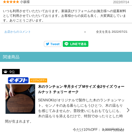
小坂様
2022/07/14
いつも利用させていただいております。新築及びリフォームのお施主様への提案材料
として利用させていただいております。お客様からの反応も良く、大変満足していま
す。ありごとうございます。
お店からのコメント
2022/07/21
関連商品
9位
<10%OFF>
木のランチョン 半月タイプ Mサイズ 全2サイズ ウォー
ルナット チェリー オーク
SENNOKIがオリジナルで製作した木のランチョンマッ
ト。センノキのある暮らしにもうひとつ、木の温もり
を感じてみませんか。普段使いにもおもてなしにも、
木の温もりを添えるだけで、特別でゆったりとした時
間が生まれます。
今だけ10%OFF：
3,300円(税込)