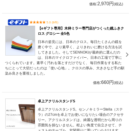
:2,970円
価格
(税込)
5.0 (9件)
【eギフト専用】木枠ミラー専門店がつくった鏡ふきク
ロス グロシー 全5色
日本の姿見には、日本のクロス。毎日たくさんの鏡を
磨く中で、より素早く、よりきれいに磨ける方法を試
してきました。そしてSENNOKIが最終的に選んだの
は、日本のマイクロファイバー。日本の工場で丁寧に
つくられています。素早く汚れを落とすだけでなく、 毎日作業をする私た
ちにとって大切だったのは「使い心地」。クロスの厚み、大きさなど手の馴
染み良さを重視しました。
:660円
価格
(税込)
卓上アクリルスタンドS
卓上アクリルスタンドS。センノキミラーStella（ステ
ラ）の27cmを卓上でお使いになりたい場合のアクセサ
リー。アクリルスタンドは、綺麗な透明だから周りの
雰囲気を損ないません。程よい角度で自立させて、チ
ェストやテーブル、玄関周りに置いていただけます。