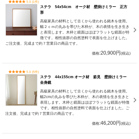
5.0 (1件)
ステラ 54x54cm オーク材 壁掛けミラー 正方
形
高級家具の材料として古くから使われる銘木を使用。
幅２ｃｍの丸みを帯びた木枠が、木の表情を生き生き
と表現します。木枠と鏡面はほぼフラットな鏡面が特
徴です。相性抜群の自然塗料で表面を仕上げました。
ご注文後、完成まで約７営業日の商品です。
:20,900円
価格
(税込)
5.0 (5件)
ステラ 44x155cm オーク材 姿見 壁掛けミラー
全身鏡
高級家具の材料として古くから使われる銘木を使用。
幅2cmの丸みを帯びた木枠が、木の表情を生き生きと
表現します。木枠と鏡面はほぼフラットな鏡面が特徴
です。相性抜群の自然塗料で表面を仕上げました。ご
注文後、完成まで約７営業日の商品です。
:46,200円
価格
(税込)