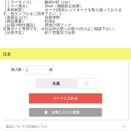
［ミラーサイズ］ 幅40×40（cm）
［ミラー厚み］ 3mm（飛散防止効果）
［木枠材質］ オーク(現在レッドオークを取り扱っておりま
す。色サンプルをご請求下さい。)
［表面仕上げ］ 自然塗料
［商品重量］ 約3kg
［お届け時付属品］ 壁掛け用フック
石膏ボード専用です。それ以外の壁への取り付けはご相談下さい。
［出荷予定］ 約７営業日で出荷
注文
購入数：
個
生産
〇
返品についての詳細はこちら