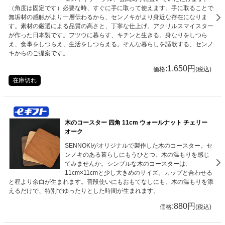
（角度は固定です）必要な時、すぐに手に取って使えます。手に取ることで
無垢材の感触がより一層伝わるから、センノキがより身近な存在になりま
す。素材の厳選による品質の高さと、丁寧な仕上げ。アクリルスマイスター
が作った日本製です。フツウに暮らす、キチンと生きる。身なりをしつら
え、食事をしつらえ、生活をしつらえる。そんな暮らしを謳歌する、センノ
キからのご提案です。
:1,650円
価格
(税込)
在庫切れ
木のコースター 四角 11cm ウォールナット チェリー
オーク
SENNOKIがオリジナルで製作した木のコースター。セ
ンノキのある暮らしにもうひとつ、木の温もりを感じ
てみませんか。シンプルな木のコースターは、
11cm×11cmと少し大きめのサイズ。カップと合わせる
と程より余白が生まれます。普段使いにもおもてなしにも、木の温もりを添
えるだけで、特別でゆったりとした時間が生まれます。
:880円
価格
(税込)