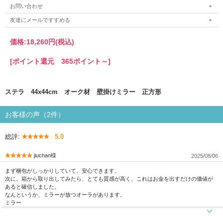
お問い合わせ
友達にメールですすめる
価格:
18,260円
(税込)
[ポイント還元 365ポイント～]
ステラ 44x44cm オーク材 壁掛けミラー 正方形
お客様の声（2件）
総評:
5.0
jiuchan様
2025/08/06
まず梱包がしっかりしていて、安心できます。
次に、箱から取り出してみたら、とても質感が高く、これはお金を出すだけの価値が
あると確信しました。
なんというか、ミラーが放つオーラがあります。
ミラー